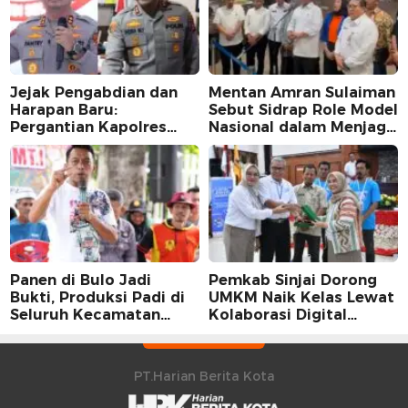
Jejak Pengabdian dan
Mentan Amran Sulaiman
Harapan Baru:
Sebut Sidrap Role Model
Pergantian Kapolres
Nasional dalam Menjaga
Sidrap dalam Perspektif
Stabilitas Harga Telur
Karier Dua Perwira
Panen di Bulo Jadi
Pemkab Sinjai Dorong
Bukti, Produksi Padi di
UMKM Naik Kelas Lewat
Seluruh Kecamatan
Kolaborasi Digital
Sidrap Cetak Rekor
Strategis
Peningkatan
PT.Harian Berita Kota