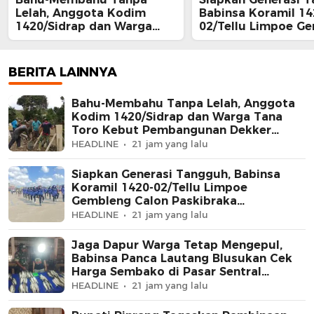
Lelah, Anggota Kodim
Babinsa Koramil 14
1420/Sidrap dan Warga
02/Tellu Limpoe G
Tana Toro Kebut
Calon Paskibraka
Pembangunan Dekker
Kecamatan
Jembatan Beton
BERITA LAINNYA
Bahu-Membahu Tanpa Lelah, Anggota
Kodim 1420/Sidrap dan Warga Tana
Toro Kebut Pembangunan Dekker
Jembatan Beton
HEADLINE
21 jam yang lalu
Siapkan Generasi Tangguh, Babinsa
Koramil 1420-02/Tellu Limpoe
Gembleng Calon Paskibraka
Kecamatan
HEADLINE
21 jam yang lalu
Jaga Dapur Warga Tetap Mengepul,
Babinsa Panca Lautang Blusukan Cek
Harga Sembako di Pasar Sentral
Bilokka
HEADLINE
21 jam yang lalu