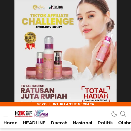
Home
HEADLINE
Daerah
Nasional
Politik
Olah
HarianBeritaKota
Mengabarkan Setiap Detil, Sudut, dan Cerita Kota