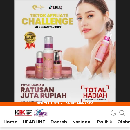
Home
HEADLINE
Daerah
Nasional
Politik
Olah
HarianBeritaKota
Mengabarkan Setiap Detil, Sudut, dan Cerita Kota