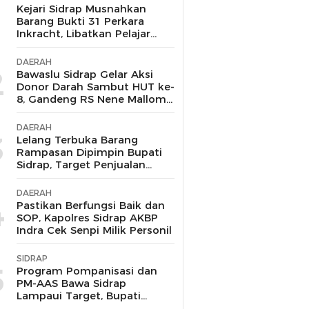
1
Kejari Sidrap Musnahkan
Barang Bukti 31 Perkara
Inkracht, Libatkan Pelajar
untuk Edukasi Bahaya
Narkoba
DAERAH
2
Bawaslu Sidrap Gelar Aksi
Donor Darah Sambut HUT ke-
8, Gandeng RS Nene Mallomo
dan Polres
DAERAH
3
Lelang Terbuka Barang
Rampasan Dipimpin Bupati
Sidrap, Target Penjualan
Kejari Berhasil Lampaui Nilai
Limit hingga Rp104,6 Juta
DAERAH
4
Pastikan Berfungsi Baik dan
SOP, Kapolres Sidrap AKBP
Indra Cek Senpi Milik Personil
SIDRAP
5
Program Pompanisasi dan
PM-AAS Bawa Sidrap
Lampaui Target, Bupati
Siapkan Hadiah Umrah bagi