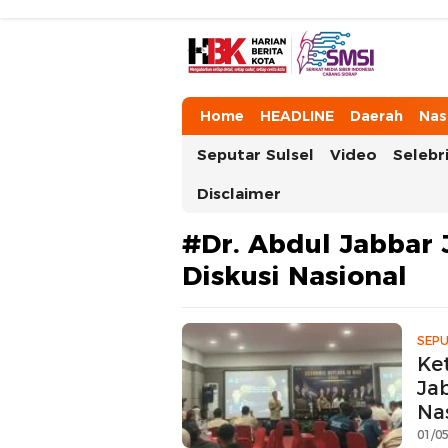
HarianBeritaKota
Mengabarkan Setiap Detil, Sudut, da
Home
HEADLINE
Daerah
Nas
Seputar Sulsel
Video
Selebri
Disclaimer
#Dr. Abdul Jabbar 
Diskusi Nasional
SEPU
Ke
Ja
Na
01/05