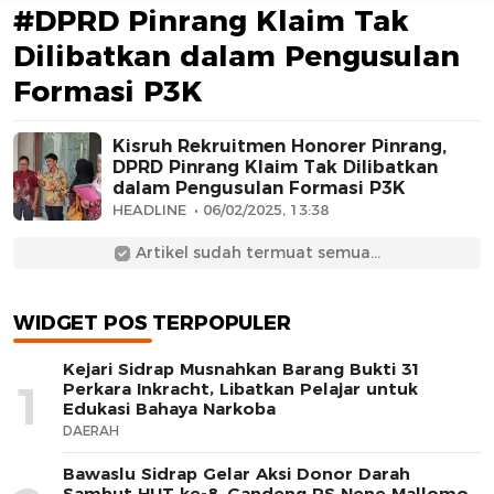
#DPRD Pinrang Klaim Tak
Dilibatkan dalam Pengusulan
Formasi P3K
Kisruh Rekruitmen Honorer Pinrang,
DPRD Pinrang Klaim Tak Dilibatkan
dalam Pengusulan Formasi P3K
AFN BEAUTY LUXURY
HEADLINE
06/02/2025, 13:38
Artikel sudah termuat semua...
WIDGET POS TERPOPULER
Kejari Sidrap Musnahkan Barang Bukti 31
1
Perkara Inkracht, Libatkan Pelajar untuk
Edukasi Bahaya Narkoba
DAERAH
Bawaslu Sidrap Gelar Aksi Donor Darah
Sambut HUT ke-8, Gandeng RS Nene Mallomo