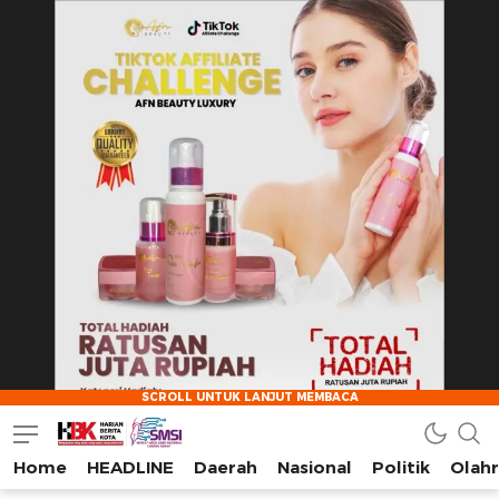
Home
HEADLINE
Daerah
Nasional
Politik
Olah
HarianBeritaKota
Mengabarkan Setiap Detil, Sudut, dan Cerita Kota