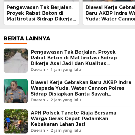
Pengawasan Tak Berjalan,
Diawal Kerja Gebra
Proyek Rabat Beton di
Baru AKBP Indra W
Mattirotasi Sidrap Dikerja
Yuda: Water Canno
Asal Jadi dan Kualitas
Sidrap Disiapkan B
Meragukan
Sawah Kekurangan 
BERITA LAINNYA
Pengawasan Tak Berjalan, Proyek
Rabat Beton di Mattirotasi Sidrap
Dikerja Asal Jadi dan Kualitas
Meragukan
Daerah
1 jam yang lalu
Diawal Kerja Gebrakan Baru AKBP Indra
Waspada Yuda: Water Cannon Polres
Sidrap Disiapkan Bantu Sawah
Kekurangan Air
Daerah
2 jam yang lalu
APH Polsek Tanete Riaja Bersama
Warga Gerak Cepat Padamkan
Kebakaran Lahan Jati
Daerah
2 jam yang lalu