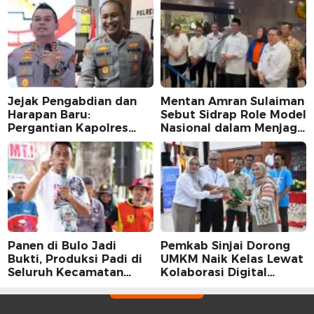
Jejak Pengabdian dan
Mentan Amran Sulaiman
Harapan Baru:
Sebut Sidrap Role Model
Pergantian Kapolres
Nasional dalam Menjaga
Sidrap dalam Perspektif
Stabilitas Harga Telur
Karier Dua Perwira
Panen di Bulo Jadi
Pemkab Sinjai Dorong
Bukti, Produksi Padi di
UMKM Naik Kelas Lewat
Seluruh Kecamatan
Kolaborasi Digital
Sidrap Cetak Rekor
Strategis
Peningkatan