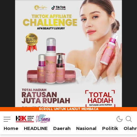
Home
HEADLINE
Daerah
Nasional
Politik
Olah
HarianBeritaKota
Mengabarkan Setiap Detil, Sudut, dan Cerita Kota