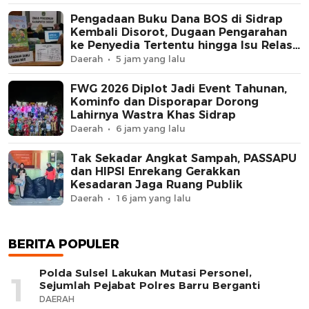
Pengadaan Buku Dana BOS di Sidrap
Kembali Disorot, Dugaan Pengarahan
ke Penyedia Tertentu hingga Isu Relasi
Keluarga Pejabat Mengemuka
Daerah
5 jam yang lalu
FWG 2026 Diplot Jadi Event Tahunan,
Kominfo dan Disporapar Dorong
Lahirnya Wastra Khas Sidrap
Daerah
6 jam yang lalu
Tak Sekadar Angkat Sampah, PASSAPU
dan HIPSI Enrekang Gerakkan
Kesadaran Jaga Ruang Publik
Daerah
16 jam yang lalu
BERITA POPULER
Polda Sulsel Lakukan Mutasi Personel,
1
Sejumlah Pejabat Polres Barru Berganti
DAERAH