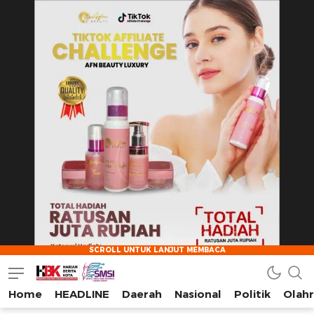
Home
HEADLINE
Daerah
Nasional
Politik
Olah
HarianBeritaKota
Mengabarkan Setiap Detil, Sudut, dan Cerita Kota