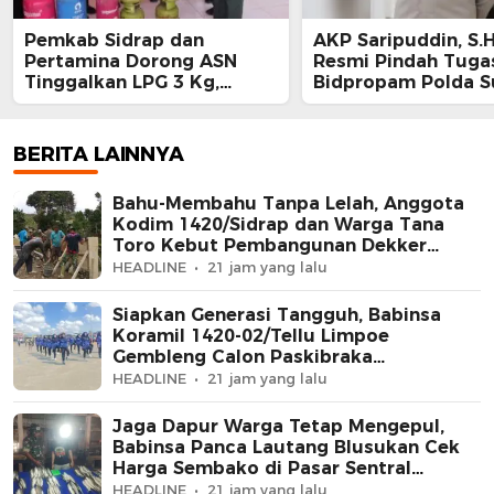
Pemkab Sidrap dan
AKP Saripuddin, S.H
Pertamina Dorong ASN
Resmi Pindah Tuga
Tinggalkan LPG 3 Kg,
Bidpropam Polda S
Bright Gas Jadi Pilihan
BERITA LAINNYA
Bahu-Membahu Tanpa Lelah, Anggota
Kodim 1420/Sidrap dan Warga Tana
Toro Kebut Pembangunan Dekker
Jembatan Beton
HEADLINE
21 jam yang lalu
Siapkan Generasi Tangguh, Babinsa
Koramil 1420-02/Tellu Limpoe
Gembleng Calon Paskibraka
Kecamatan
HEADLINE
21 jam yang lalu
Jaga Dapur Warga Tetap Mengepul,
Babinsa Panca Lautang Blusukan Cek
Harga Sembako di Pasar Sentral
Bilokka
HEADLINE
21 jam yang lalu