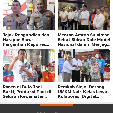
Jejak Pengabdian dan
Mentan Amran Sulaiman
Harapan Baru:
Sebut Sidrap Role Model
Pergantian Kapolres
Nasional dalam Menjaga
Sidrap dalam Perspektif
Stabilitas Harga Telur
Karier Dua Perwira
Panen di Bulo Jadi
Pemkab Sinjai Dorong
Bukti, Produksi Padi di
UMKM Naik Kelas Lewat
Seluruh Kecamatan
Kolaborasi Digital
Sidrap Cetak Rekor
Strategis
Peningkatan