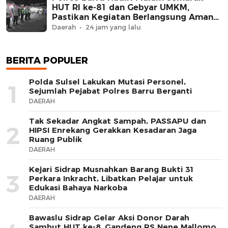
HUT RI ke-81 dan Gebyar UMKM,
Pastikan Kegiatan Berlangsung Aman
dan Kondusif
Daerah
24 jam yang lalu
BERITA POPULER
Polda Sulsel Lakukan Mutasi Personel,
1
Sejumlah Pejabat Polres Barru Berganti
DAERAH
Tak Sekadar Angkat Sampah, PASSAPU dan
2
HIPSI Enrekang Gerakkan Kesadaran Jaga
Ruang Publik
DAERAH
Kejari Sidrap Musnahkan Barang Bukti 31
3
Perkara Inkracht, Libatkan Pelajar untuk
Edukasi Bahaya Narkoba
DAERAH
Bawaslu Sidrap Gelar Aksi Donor Darah
Sambut HUT ke-8, Gandeng RS Nene Mallomo