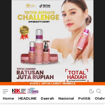
Home
HEADLINE
Daerah
Nasional
Politik
Olah
HarianBeritaKota
Mengabarkan Setiap Detil, Sudut, dan Cerita Kota