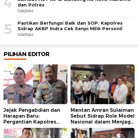
4
dan Polres
DAERAH
Pastikan Berfungsi Baik dan SOP, Kapolres
5
Sidrap AKBP Indra Cek Senpi Milik Personil
DAERAH
PILIHAN EDITOR
Jejak Pengabdian dan
Mentan Amran Sulaiman
Harapan Baru:
Sebut Sidrap Role Model
Pergantian Kapolres
Nasional dalam Menjaga
Sidrap dalam Perspektif
Stabilitas Harga Telur
Karier Dua Perwira