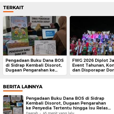
TERKAIT
Pengadaan Buku Dana BOS
FWG 2026 Diplot Ja
di Sidrap Kembali Disorot,
Event Tahunan, Ko
Dugaan Pengarahan ke
dan Disporapar Do
Penyedia Tertentu hingga
Lahirnya Wastra Kh
Isu Relasi Keluarga
Sidrap
Pejabat Mengemuka
BERITA LAINNYA
Pengadaan Buku Dana BOS di Sidrap
Kembali Disorot, Dugaan Pengarahan
ke Penyedia Tertentu hingga Isu Relasi
Keluarga Pejabat Mengemuka
Daerah
45 menit yang lalu