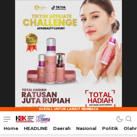
Home
HEADLINE
Daerah
Nasional
Politik
Olah
HarianBeritaKota
Mengabarkan Setiap Detil, Sudut, dan Cerita Kota