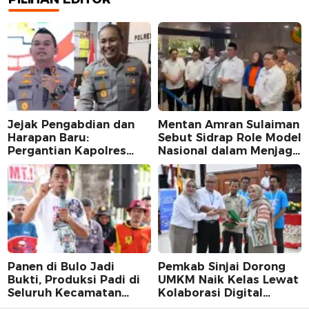
Jejak Pengabdian dan
Mentan Amran Sulaiman
Harapan Baru:
Sebut Sidrap Role Model
Pergantian Kapolres
Nasional dalam Menjaga
Sidrap dalam Perspektif
Stabilitas Harga Telur
Karier Dua Perwira
Panen di Bulo Jadi
Pemkab Sinjai Dorong
Bukti, Produksi Padi di
UMKM Naik Kelas Lewat
Seluruh Kecamatan
Kolaborasi Digital
Sidrap Cetak Rekor
Strategis