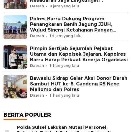
Kesadaran Jaga Lingkungan”.
Daerah
8 jam yang lalu
Polres Barru Dukung Program
Penangkaran Benih Jagung JJUH,
Wujud Sinergi Ketahanan Pangan
Nasional
Daerah
14 jam yang lalu
Pimpin Sertijab Sejumlah Pejabat
Utama dan Kapolsek Jajaran, Kapolres
Barru Harap Perkuat Kinerja Organisasi
Daerah
1 hari yang lalu
Bawaslu Sidrap Gelar Aksi Donor Darah
Sambut HUT ke-8, Gandeng RS Nene
Mallomo dan Polres
Daerah
1 hari yang lalu
BERITA POPULER
Polda Sulsel Lakukan Mutasi Personel,