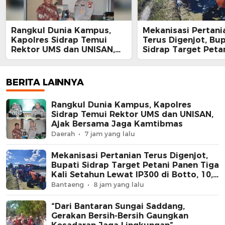
Rangkul Dunia Kampus,
Mekanisasi Pertani
Kapolres Sidrap Temui
Terus Digenjot, Bup
Rektor UMS dan UNISAN,
Sidrap Target Peta
Ajak Bersama Jaga
Panen Tiga Kali Se
Kamtibmas
Lewat IP300 di Bott
Hektare Sawah La
BERITA LAINNYA
Diolah dengan Rot
dan Traktor
Rangkul Dunia Kampus, Kapolres
Sidrap Temui Rektor UMS dan UNISAN,
Ajak Bersama Jaga Kamtibmas
Daerah
7 jam yang lalu
Mekanisasi Pertanian Terus Digenjot,
Bupati Sidrap Target Petani Panen Tiga
Kali Setahun Lewat IP300 di Botto, 10,5
Hektare Sawah Langsung Diolah
Bantaeng
8 jam yang lalu
dengan Rotavator dan Traktor
“Dari Bantaran Sungai Saddang,
Gerakan Bersih-Bersih Gaungkan