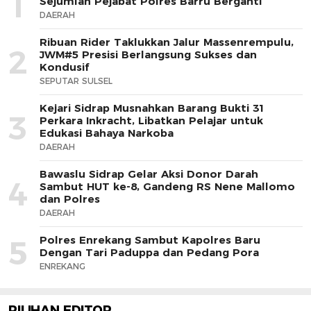
1
Sejumlah Pejabat Polres Barru Berganti
DAERAH
Ribuan Rider Taklukkan Jalur Massenrempulu,
2
JWM#5 Presisi Berlangsung Sukses dan
Kondusif
SEPUTAR SULSEL
Kejari Sidrap Musnahkan Barang Bukti 31
3
Perkara Inkracht, Libatkan Pelajar untuk
Edukasi Bahaya Narkoba
DAERAH
Bawaslu Sidrap Gelar Aksi Donor Darah
4
Sambut HUT ke-8, Gandeng RS Nene Mallomo
dan Polres
DAERAH
Polres Enrekang Sambut Kapolres Baru
5
Dengan Tari Paduppa dan Pedang Pora
ENREKANG
PILIHAN EDITOR