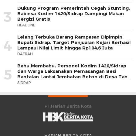
Dukung Program Pemerintah Cegah Stunting,
3
Babinsa Kodim 1420/Sidrap Dampingi Makan
Bergizi Gratis
HEADLINE
Lelang Terbuka Barang Rampasan Dipimpin
4
Bupati Sidrap, Target Penjualan Kejari Berhasil
Lampaui Nilai Limit hingga Rp104,6 Juta
DAERAH
Bahu Membahu, Personel Kodim 1420/Sidrap
5
dan Warga Laksanakan Pemasangan Besi
Bantalan Lantai Jembatan Beton di Desa Tana
Toro
SIDRAP
PT.Harian Berita Kota
HARIAN BERITA KOTA