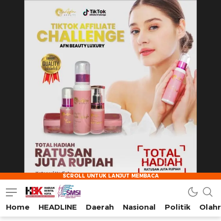
Home
HEADLINE
Daerah
Nasional
Politik
Olah
HarianBeritaKota
Mengabarkan Setiap Detil, Sudut, dan Cerita Kota