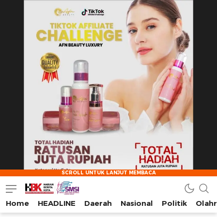
Home
HEADLINE
Daerah
Nasional
Politik
Olah
HarianBeritaKota
Mengabarkan Setiap Detil, Sudut, dan Cerita Kota