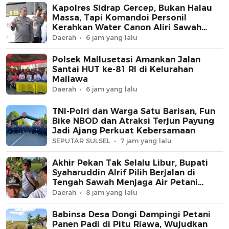
Kapolres Sidrap Gercep, Bukan Halau
Massa, Tapi Komandoi Personil
Kerahkan Water Canon Aliri Sawah
Petani
Daerah
6 jam yang lalu
Polsek Mallusetasi Amankan Jalan
Santai HUT ke-81 RI di Kelurahan
Mallawa
Daerah
6 jam yang lalu
TNI-Polri dan Warga Satu Barisan, Fun
Bike NBOD dan Atraksi Terjun Payung
Jadi Ajang Perkuat Kebersamaan
SEPUTAR SULSEL
7 jam yang lalu
Akhir Pekan Tak Selalu Libur, Bupati
Syaharuddin Alrif Pilih Berjalan di
Tengah Sawah Menjaga Air Petani
Sidrap
Daerah
8 jam yang lalu
Babinsa Desa Dongi Dampingi Petani
Panen Padi di Pitu Riawa, Wujudkan