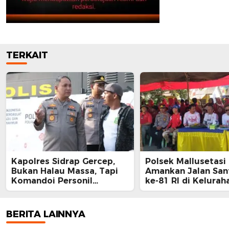
TERKAIT
Kapolres Sidrap Gercep,
Polsek Mallusetasi
Bukan Halau Massa, Tapi
Amankan Jalan San
Komandoi Personil
ke-81 RI di Kelurah
Kerahkan Water Canon
Mallawa
Aliri Sawah Petani
BERITA LAINNYA