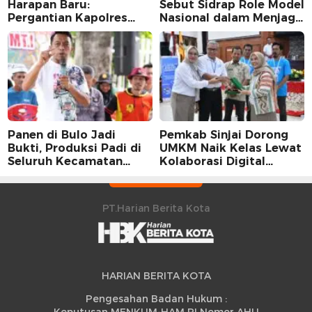
Harapan Baru:
Sebut Sidrap Role Model
Pergantian Kapolres
Nasional dalam Menjaga
Sidrap dalam Perspektif
Stabilitas Harga Telur
Karier Dua Perwira
Panen di Bulo Jadi
Pemkab Sinjai Dorong
Bukti, Produksi Padi di
UMKM Naik Kelas Lewat
Seluruh Kecamatan
Kolaborasi Digital
Sidrap Cetak Rekor
Strategis
Peningkatan
PT.Harian Berita Kota
HARIAN BERITA KOTA
Pengesahan Badan Hukum :
Keputusan MENKUM-HAM RI Nomor AHU