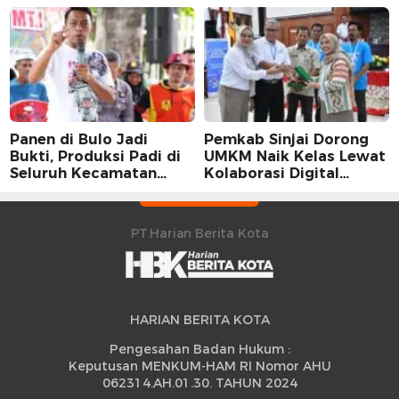
Sidrap dalam Perspektif
Stabilitas Harga Telur
Karier Dua Perwira
Panen di Bulo Jadi
Pemkab Sinjai Dorong
Bukti, Produksi Padi di
UMKM Naik Kelas Lewat
Seluruh Kecamatan
Kolaborasi Digital
Sidrap Cetak Rekor
Strategis
Peningkatan
PT.Harian Berita Kota
HARIAN BERITA KOTA
Pengesahan Badan Hukum :
Keputusan MENKUM-HAM RI Nomor AHU
062314.AH.01.30. TAHUN 2024