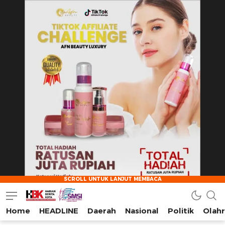
Home
HEADLINE
Daerah
Nasional
Politik
Olah
HarianBeritaKota
Mengabarkan Setiap Detil, Sudut, dan Cerita Kota