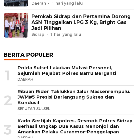
Daerah
1 hari yang lalu
Pemkab Sidrap dan Pertamina Dorong
ASN Tinggalkan LPG 3 Kg, Bright Gas
Jadi Pilihan
Sidrap
1 hari yang lalu
BERITA POPULER
Polda Sulsel Lakukan Mutasi Personel,
1
Sejumlah Pejabat Polres Barru Berganti
DAERAH
Ribuan Rider Taklukkan Jalur Massenrempulu,
2
JWM#5 Presisi Berlangsung Sukses dan
Kondusif
SEPUTAR SULSEL
Kado Sertijab Kapolres, Resmob Polres Sidrap
3
Berhasil Ungkap Dua Kasus Menonjol dan
Amankan Pelaku Curanmor-Penggelapan
DAERAH