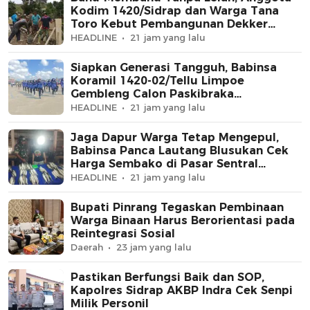
Kodim 1420/Sidrap dan Warga Tana
Toro Kebut Pembangunan Dekker
Jembatan Beton
HEADLINE
21 jam yang lalu
Siapkan Generasi Tangguh, Babinsa
Koramil 1420-02/Tellu Limpoe
Gembleng Calon Paskibraka
Kecamatan
HEADLINE
21 jam yang lalu
Jaga Dapur Warga Tetap Mengepul,
Babinsa Panca Lautang Blusukan Cek
Harga Sembako di Pasar Sentral
Bilokka
HEADLINE
21 jam yang lalu
Bupati Pinrang Tegaskan Pembinaan
Warga Binaan Harus Berorientasi pada
Reintegrasi Sosial
Daerah
23 jam yang lalu
Pastikan Berfungsi Baik dan SOP,
Kapolres Sidrap AKBP Indra Cek Senpi
Milik Personil