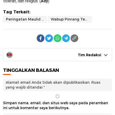
toleran, dan religius. (
Ady
)
Tag Terkait:
Peringatan Maulid di Paria Jadi Ajang Silaturahmi dan Penguatan Persaudaraan Umat
Wabup Pinrang Tekankan Makna Maulid Sebagai Pemersatu di Tengah Dinamika Sosial
Tim Redaksi
TINGGALKAN BALASAN
Alamat email Anda tidak akan dipublikasikan.
Ruas
yang wajib ditandai
*
Simpan nama, email, dan situs web saya pada peramban
ini untuk komentar saya berikutnya.