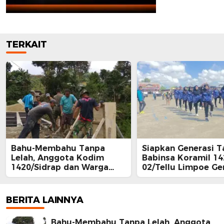
TERKAIT
Bahu-Membahu Tanpa
Siapkan Generasi T
Lelah, Anggota Kodim
Babinsa Koramil 14
1420/Sidrap dan Warga
02/Tellu Limpoe G
Tana Toro Kebut
Calon Paskibraka
Pembangunan Dekker
Kecamatan
Jembatan Beton
BERITA LAINNYA
Bahu-Membahu Tanpa Lelah, Anggota