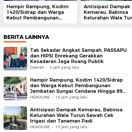
Hampir Rampung, Kodim
Antisipasi Dampak
1420/Sidrap dan Warga
Kemarau, Babinsa
Kebut Pembangunan
Kelurahan Wala Tu
Jembatan Sungai Cendana
Sawah Cek Irigasi 
Hingga 89 Persen
Tanaman Padi
BERITA LAINNYA
Tak Sekadar Angkat Sampah, PASSAPU
dan HIPSI Enrekang Gerakkan
Kesadaran Jaga Ruang Publik
Daerah
3 jam yang lalu
Hampir Rampung, Kodim 1420/Sidrap
dan Warga Kebut Pembangunan
Jembatan Sungai Cendana Hingga 89
Persen
HEADLINE
10 jam yang lalu
Antisipasi Dampak Kemarau, Babinsa
Kelurahan Wala Turun Sawah Cek
Irigasi dan Tanaman Padi
HEADLINE
10 jam yang lalu