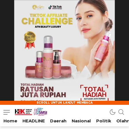
Home
HEADLINE
Daerah
Nasional
Politik
Olah
HarianBeritaKota
Mengabarkan Setiap Detil, Sudut, dan Cerita Kota