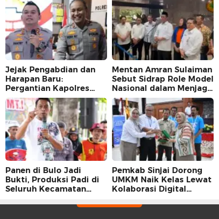
Jejak Pengabdian dan
Mentan Amran Sulaiman
Harapan Baru:
Sebut Sidrap Role Model
Pergantian Kapolres
Nasional dalam Menjaga
Sidrap dalam Perspektif
Stabilitas Harga Telur
Karier Dua Perwira
Panen di Bulo Jadi
Pemkab Sinjai Dorong
Bukti, Produksi Padi di
UMKM Naik Kelas Lewat
Seluruh Kecamatan
Kolaborasi Digital
Sidrap Cetak Rekor
Strategis
Peningkatan