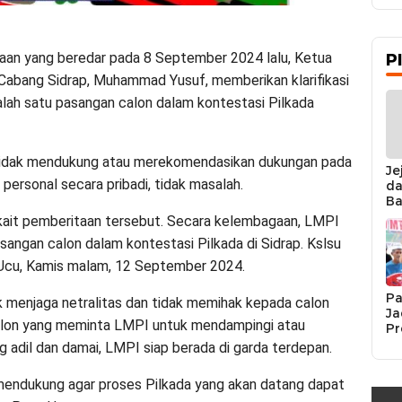
an yang beredar pada 8 September 2024 lalu, Ketua
P
Cabang Sidrap, Muhammad Yusuf, memberikan klarifikasi
alah satu pasangan calon dalam kontestasi Pilkada
 tidak mendukung atau merekomendasikan dukungan pada
Je
 personal secara pribadi, tidak masalah.
da
Ba
Ka
terkait pemberitaan tersebut. Secara kelembagaan, LMPI
da
angan calon dalam kontestasi Pilkada di Sidrap. Kslsu
Ka
Pe
g Ucu, Kamis malam, 12 September 2024.
Pa
menjaga netralitas dan tidak memihak kepada calon
Ja
alon yang meminta LMPI untuk mendampingi atau
Pr
Se
 adil dan damai, LMPI siap berada di garda terdepan.
K
Si
 mendukung agar proses Pilkada yang akan datang dapat
Re