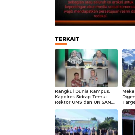
TERKAIT
Rangkul Dunia Kampus,
Mekan
Kapolres Sidrap Temui
Digen
Rektor UMS dan UNISAN,
Targe
Ajak Bersama Jaga
Kali 
Kamtibmas
di Bo
Sawa
deng
Trakt