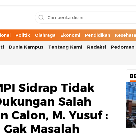
n Cerita Kota
ional
Politik
Olahraga
Ekonomi
Pendidikan
Kesehat
ti
Dunia Kampus
Tentang Kami
Redaksi
Pedoman 
B
MPI Sidrap Tidak
Dukungan Salah
 Calon, M. Yusuf :
i Gak Masalah