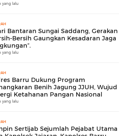
ktare Sawah Langsung Diolah dengan
 yang lalu
tavator dan Traktor
RAH
ari Bantaran Sungai Saddang, Gerakan
rsih-Bersih Gaungkan Kesadaran Jaga
ngkungan”.
 yang lalu
RAH
lres Barru Dukung Program
nangkaran Benih Jagung JJUH, Wujud
nergi Ketahanan Pangan Nasional
 yang lalu
RAH
mpin Sertijab Sejumlah Pejabat Utama