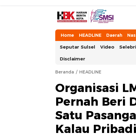
HarianBeritaKota
Mengabarkan Setiap Detil, Sudut, da
Home
HEADLINE
Daerah
Nas
Seputar Sulsel
Video
Selebri
Disclaimer
Beranda
HEADLINE
Organisasi L
Pernah Beri 
Satu Pasangan
Kalau Pribad