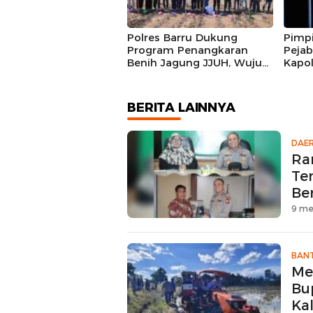
Polres Barru Dukung
Pimpi
Program Penangkaran
Peja
Benih Jagung JJUH, Wujud
Kapol
Sinergi Ketahanan Pangan
Barru
Nasional
Kiner
BERITA LAINNYA
DAE
Ra
Te
Be
9 me
BAN
Me
Bu
Kal