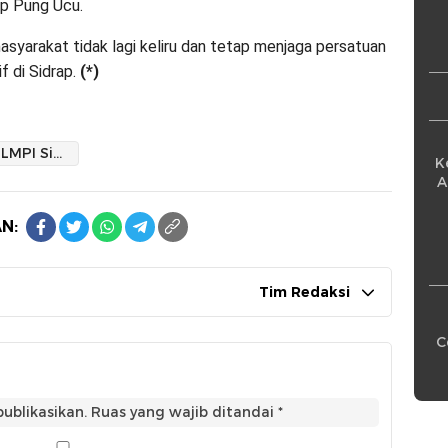
Pe
up Pung Ucu.
masyarakat tidak lagi keliru dan tetap menjaga persatuan
f di Sidrap.
(*)
Organisasi LMPI Sidrap Tidak Pernah Beri Dukungan Salah Satu Pasangan Calon
K
A
N:
Tim Redaksi
C
ublikasikan.
Ruas yang wajib ditandai
*