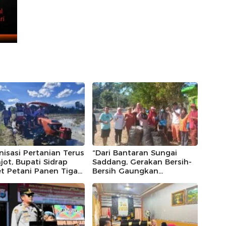
isasi Pertanian Terus
“Dari Bantaran Sungai
jot, Bupati Sidrap
Saddang, Gerakan Bersih-
t Petani Panen Tiga
Bersih Gaungkan
Setahun Lewat IP300
Kesadaran Jaga
tto, 10,5 Hektare
Lingkungan”.
h Langsung Diolah
an Rotavator dan
or