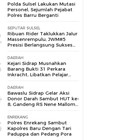
1
Polda Sulsel Lakukan Mutasi
Personel, Sejumlah Pejabat
Polres Barru Berganti
SEPUTAR SULSEL
2
Ribuan Rider Taklukkan Jalur
Massenrempulu, JWM#5
Presisi Berlangsung Sukses
dan Kondusif
DAERAH
3
Kejari Sidrap Musnahkan
Barang Bukti 31 Perkara
Inkracht, Libatkan Pelajar
untuk Edukasi Bahaya
Narkoba
DAERAH
4
Bawaslu Sidrap Gelar Aksi
Donor Darah Sambut HUT ke-
8, Gandeng RS Nene Mallomo
dan Polres
ENREKANG
5
Polres Enrekang Sambut
Kapolres Baru Dengan Tari
Paduppa dan Pedang Pora