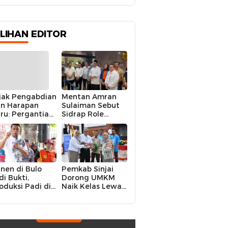
ILIHAN EDITOR
jak Pengabdian
Mentan Amran
n Harapan
Sulaiman Sebut
ru: Pergantian
Sidrap Role
polres Sidrap
Model Nasional
lam Perspektif
dalam Menjaga
rier Dua
Stabilitas Harga
rwira
Telur
nen di Bulo
Pemkab Sinjai
di Bukti,
Dorong UMKM
oduksi Padi di
Naik Kelas Lewat
luruh
Kolaborasi Digital
ecamatan
Strategis
drap Cetak
kor