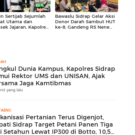
n Sertijab Sejumlah
Bawaslu Sidrap Gelar Aksi
bat Utama dan
Donor Darah Sambut HUT
sek Jajaran, Kapolres
ke-8, Gandeng RS Nene
 Harap Perkuat
Mallomo dan Polres
ja Organisasi
RAH
ngkul Dunia Kampus, Kapolres Sidrap
mui Rektor UMS dan UNISAN, Ajak
rsama Jaga Kamtibmas
nit yang lalu
TAENG
kanisasi Pertanian Terus Digenjot,
pati Sidrap Target Petani Panen Tiga
i Setahun Lewat IP300 di Botto, 10,5