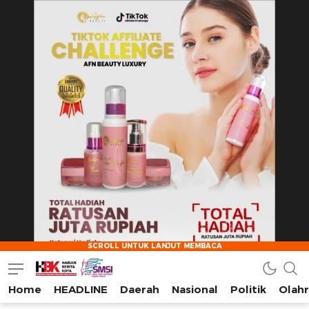
Home
HEADLINE
Daerah
Nasional
Politik
Olah
HarianBeritaKota
Mengabarkan Setiap Detil, Sudut, dan Cerita Kota