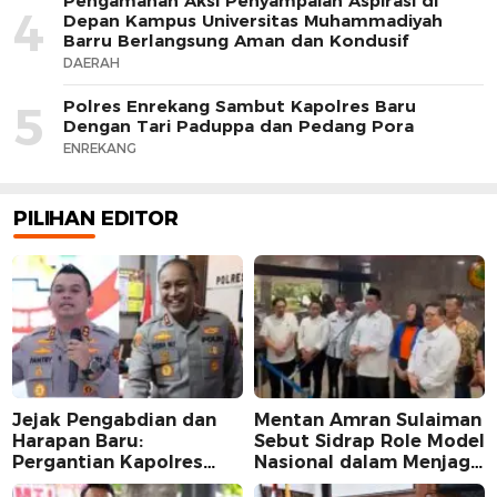
Pengamanan Aksi Penyampaian Aspirasi di
4
Depan Kampus Universitas Muhammadiyah
Barru Berlangsung Aman dan Kondusif
DAERAH
Polres Enrekang Sambut Kapolres Baru
5
Dengan Tari Paduppa dan Pedang Pora
ENREKANG
PILIHAN EDITOR
Jejak Pengabdian dan
Mentan Amran Sulaiman
Harapan Baru:
Sebut Sidrap Role Model
Pergantian Kapolres
Nasional dalam Menjaga
Sidrap dalam Perspektif
Stabilitas Harga Telur