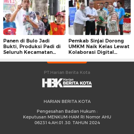
Karier Dua Perwira
Panen di Bulo Jadi
Pemkab Sinjai Dorong
Bukti, Produksi Padi di
UMKM Naik Kelas Lewat
Seluruh Kecamatan
Kolaborasi Digital
Sidrap Cetak Rekor
Strategis
Peningkatan
PT.Harian Berita Kota
HARIAN BERITA KOTA
Pengesahan Badan Hukum :
Keputusan MENKUM-HAM RI Nomor AHU
062314.AH.01.30. TAHUN 2024