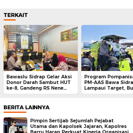
TERKAIT
Bawaslu Sidrap Gelar Aksi
Program Pompanisa
Donor Darah Sambut HUT
PM-AAS Bawa Sidr
ke-8, Gandeng RS Nene
Lampaui Target, Bu
Mallomo dan Polres
Siapkan Hadiah Um
bagi Petani Berpres
BERITA LAINNYA
Pimpin Sertijab Sejumlah Pejabat
Utama dan Kapolsek Jajaran, Kapolres
Barru Harap Perkuat Kinerja Organisasi