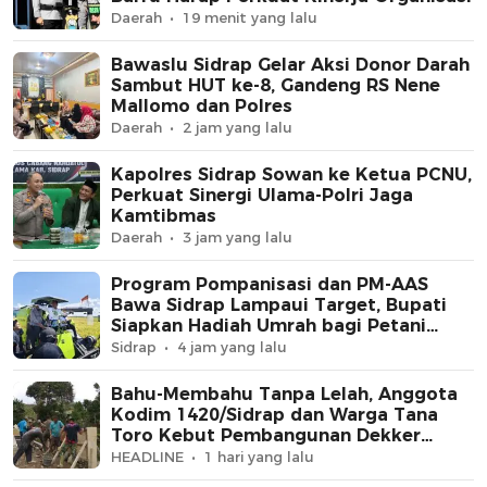
Daerah
19 menit yang lalu
Bawaslu Sidrap Gelar Aksi Donor Darah
Sambut HUT ke-8, Gandeng RS Nene
Mallomo dan Polres
Daerah
2 jam yang lalu
Kapolres Sidrap Sowan ke Ketua PCNU,
Perkuat Sinergi Ulama-Polri Jaga
Kamtibmas
Daerah
3 jam yang lalu
Program Pompanisasi dan PM-AAS
Bawa Sidrap Lampaui Target, Bupati
Siapkan Hadiah Umrah bagi Petani
Berprestasi
Sidrap
4 jam yang lalu
Bahu-Membahu Tanpa Lelah, Anggota
Kodim 1420/Sidrap dan Warga Tana
Toro Kebut Pembangunan Dekker
Jembatan Beton
HEADLINE
1 hari yang lalu