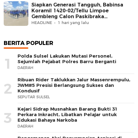
Siapkan Generasi Tangguh, Babinsa
Koramil 1420-02/Tellu Limpoe
Gembleng Calon Paskibraka
Kecamatan
HEADLINE
1 hari yang lalu
BERITA POPULER
Polda Sulsel Lakukan Mutasi Personel,
1
Sejumlah Pejabat Polres Barru Berganti
DAERAH
Ribuan Rider Taklukkan Jalur Massenrempulu,
2
JWM#5 Presisi Berlangsung Sukses dan
Kondusif
SEPUTAR SULSEL
Kejari Sidrap Musnahkan Barang Bukti 31
3
Perkara Inkracht, Libatkan Pelajar untuk
Edukasi Bahaya Narkoba
DAERAH