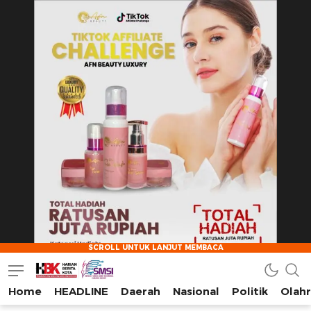
Home
HEADLINE
Daerah
Nasional
Politik
Olah
HarianBeritaKota
Mengabarkan Setiap Detil, Sudut, dan Cerita Kota