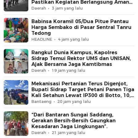
Pastikan Kegiatan Berlangsung Aman
dan Kondusif
Daerah
3 jam yang lalu
Babinsa Koramil 05/Dua Pitue Pantau
Harga Sembako di Pasar Sentral Tanru
Tedong
HEADLINE
4 jam yang lalu
Rangkul Dunia Kampus, Kapolres
Sidrap Temui Rektor UMS dan UNISAN,
Ajak Bersama Jaga Kamtibmas
Daerah
19 jam yang lalu
Mekanisasi Pertanian Terus Digenjot,
Bupati Sidrap Target Petani Panen Tiga
Kali Setahun Lewat IP300 di Botto, 10,5
Hektare Sawah Langsung Diolah
Bantaeng
20 jam yang lalu
dengan Rotavator dan Traktor
“Dari Bantaran Sungai Saddang,
Gerakan Bersih-Bersih Gaungkan
Kesadaran Jaga Lingkungan”.
Daerah
21 jam yang lalu