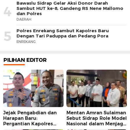
Bawaslu Sidrap Gelar Aksi Donor Darah
4
Sambut HUT ke-8, Gandeng RS Nene Mallomo
dan Polres
DAERAH
Polres Enrekang Sambut Kapolres Baru
5
Dengan Tari Paduppa dan Pedang Pora
ENREKANG
PILIHAN EDITOR
Jejak Pengabdian dan
Mentan Amran Sulaiman
Harapan Baru:
Sebut Sidrap Role Model
Pergantian Kapolres
Nasional dalam Menjaga
Sidrap dalam Perspektif
Stabilitas Harga Telur