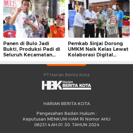
Karier Dua Perwira
Panen di Bulo Jadi
Pemkab Sinjai Dorong
Bukti, Produksi Padi di
UMKM Naik Kelas Lewat
Seluruh Kecamatan
Kolaborasi Digital
Sidrap Cetak Rekor
Strategis
Peningkatan
PT.Harian Berita Kota
HARIAN BERITA KOTA
Pengesahan Badan Hukum :
Keputusan MENKUM-HAM RI Nomor AHU
062314.AH.01.30. TAHUN 2024