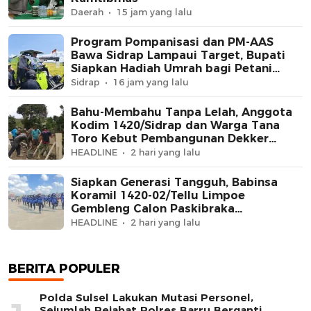
Daerah
15 jam yang lalu
Program Pompanisasi dan PM-AAS
Bawa Sidrap Lampaui Target, Bupati
Siapkan Hadiah Umrah bagi Petani
Berprestasi
Sidrap
16 jam yang lalu
Bahu-Membahu Tanpa Lelah, Anggota
Kodim 1420/Sidrap dan Warga Tana
Toro Kebut Pembangunan Dekker
Jembatan Beton
HEADLINE
2 hari yang lalu
Siapkan Generasi Tangguh, Babinsa
Koramil 1420-02/Tellu Limpoe
Gembleng Calon Paskibraka
Kecamatan
HEADLINE
2 hari yang lalu
BERITA POPULER
Polda Sulsel Lakukan Mutasi Personel,
Sejumlah Pejabat Polres Barru Berganti