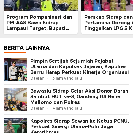
Program Pompanisasi dan
Pemkab Sidrap dan
PM-AAS Bawa Sidrap
Pertamina Dorong
Lampaui Target, Bupati
Tinggalkan LPG 3 K
Siapkan Hadiah Umrah
Bright Gas Jadi Pil
bagi Petani Berprestasi
BERITA LAINNYA
Pimpin Sertijab Sejumlah Pejabat
Utama dan Kapolsek Jajaran, Kapolres
Barru Harap Perkuat Kinerja Organisasi
Daerah
13 jam yang lalu
Bawaslu Sidrap Gelar Aksi Donor Darah
Sambut HUT ke-8, Gandeng RS Nene
Mallomo dan Polres
Daerah
14 jam yang lalu
Kapolres Sidrap Sowan ke Ketua PCNU,
Perkuat Sinergi Ulama-Polri Jaga
Kamtibmas