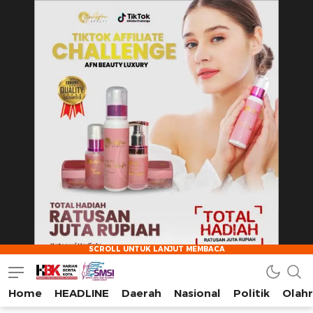
Home
HEADLINE
Daerah
Nasional
Politik
Olah
HarianBeritaKota
Mengabarkan Setiap Detil, Sudut, dan Cerita Kota