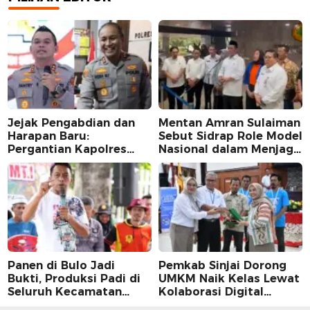
Jejak Pengabdian dan
Mentan Amran Sulaiman
Harapan Baru:
Sebut Sidrap Role Model
Pergantian Kapolres
Nasional dalam Menjaga
Sidrap dalam Perspektif
Stabilitas Harga Telur
Karier Dua Perwira
Panen di Bulo Jadi
Pemkab Sinjai Dorong
Bukti, Produksi Padi di
UMKM Naik Kelas Lewat
Seluruh Kecamatan
Kolaborasi Digital
Sidrap Cetak Rekor
Strategis