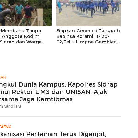
an Rotavator dan
or
-Membahu Tanpa
Siapkan Generasi Tangguh,
h, Anggota Kodim
Babinsa Koramil 1420-
/Sidrap dan Warga
02/Tellu Limpoe Gembleng
 Toro Kebut
Calon Paskibraka
angunan Dekker
Kecamatan
atan Beton
RAH
ngkul Dunia Kampus, Kapolres Sidrap
mui Rektor UMS dan UNISAN, Ajak
rsama Jaga Kamtibmas
m yang lalu
TAENG
kanisasi Pertanian Terus Digenjot,