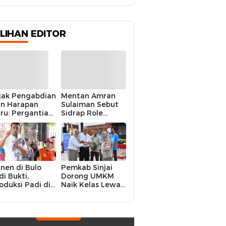
ILIHAN EDITOR
jak Pengabdian
Mentan Amran
n Harapan
Sulaiman Sebut
ru: Pergantian
Sidrap Role
polres Sidrap
Model Nasional
lam Perspektif
dalam Menjaga
rier Dua
Stabilitas Harga
rwira
Telur
nen di Bulo
Pemkab Sinjai
di Bukti,
Dorong UMKM
oduksi Padi di
Naik Kelas Lewat
luruh
Kolaborasi Digital
ecamatan
Strategis
drap Cetak
kor