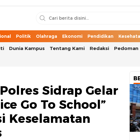
n Cerita Kota
ional
Politik
Olahraga
Ekonomi
Pendidikan
Kesehat
ti
Dunia Kampus
Tentang Kami
Redaksi
Pedoman 
B
Polres Sidrap Gelar
ice Go To School”
si Keselamatan
s