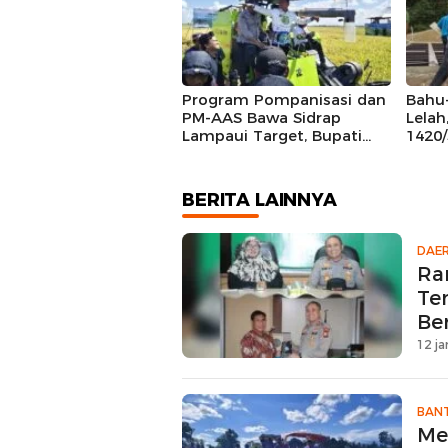
deng
Trakt
Program Pompanisasi dan
Bahu
PM-AAS Bawa Sidrap
Lela
Lampaui Target, Bupati
1420
Siapkan Hadiah Umrah
Tana
bagi Petani Berprestasi
Pemb
Jemb
BERITA LAINNYA
DAE
Ra
Te
Be
12 ja
BAN
Me