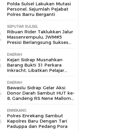
1
Polda Sulsel Lakukan Mutasi
Personel, Sejumlah Pejabat
Polres Barru Berganti
SEPUTAR SULSEL
2
Ribuan Rider Taklukkan Jalur
Massenrempulu, JWM#5
Presisi Berlangsung Sukses
dan Kondusif
DAERAH
3
Kejari Sidrap Musnahkan
Barang Bukti 31 Perkara
Inkracht, Libatkan Pelajar
untuk Edukasi Bahaya
Narkoba
DAERAH
4
Bawaslu Sidrap Gelar Aksi
Donor Darah Sambut HUT ke-
8, Gandeng RS Nene Mallomo
dan Polres
ENREKANG
5
Polres Enrekang Sambut
Kapolres Baru Dengan Tari
Paduppa dan Pedang Pora