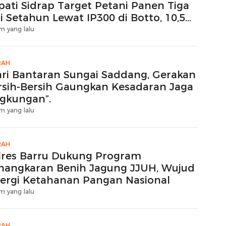
pati Sidrap Target Petani Panen Tiga
i Setahun Lewat IP300 di Botto, 10,5
ktare Sawah Langsung Diolah dengan
m yang lalu
tavator dan Traktor
RAH
ari Bantaran Sungai Saddang, Gerakan
rsih-Bersih Gaungkan Kesadaran Jaga
ngkungan”.
m yang lalu
RAH
lres Barru Dukung Program
nangkaran Benih Jagung JJUH, Wujud
nergi Ketahanan Pangan Nasional
m yang lalu
RAH