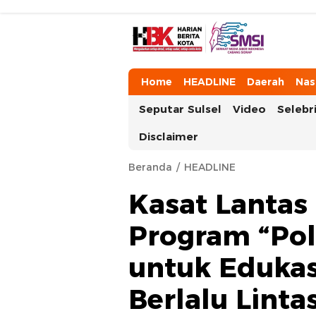
HarianBeritaKota
Mengabarkan Setiap Detil, Sudut, da
Home
HEADLINE
Daerah
Nas
Seputar Sulsel
Video
Selebri
Disclaimer
Beranda
HEADLINE
Kasat Lantas 
Program “Pol
untuk Eduka
Berlalu Linta