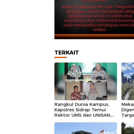
TERKAIT
Rangkul Dunia Kampus,
Mekan
Kapolres Sidrap Temui
Digen
Rektor UMS dan UNISAN,
Targe
Ajak Bersama Jaga
Kali 
Kamtibmas
di Bo
Sawa