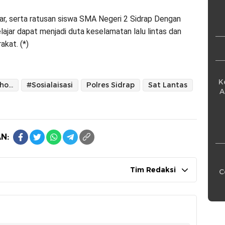
Pe
gajar, serta ratusan siswa SMA Negeri 2 Sidrap Dengan
elajar dapat menjadi duta keselamatan lalu lintas dan
kat. (*)
K
#Police Go To School
#Sosialaisasi
Polres Sidrap
Sat Lantas
A
N:
Tim Redaksi
C