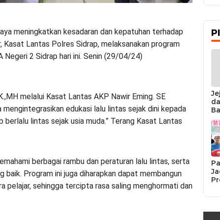
aya meningkatkan kesadaran dan kepatuhan terhadap
P
jar, Kasat Lantas Polres Sidrap, melaksanakan program
Negeri 2 Sidrap hari ini. Senin (29/04/24)
Je
.K.,MH melalui Kasat Lantas AKP Nawir Eming. SE
da
mengintegrasikan edukasi lalu lintas sejak dini kepada
Ba
Ka
ib berlalu lintas sejak usia muda.” Terang Kasat Lantas
da
Ka
Pe
emahami berbagai rambu dan peraturan lalu lintas, serta
Pa
Ja
g baik. Program ini juga diharapkan dapat membangun
Pr
ara pelajar, sehingga tercipta rasa saling menghormati dan
Se
K
Si
Re