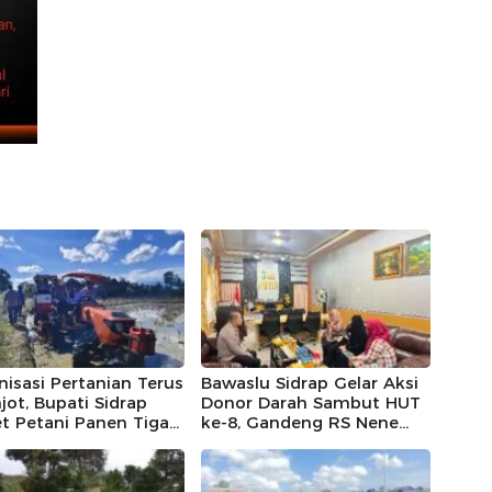
isasi Pertanian Terus
Bawaslu Sidrap Gelar Aksi
jot, Bupati Sidrap
Donor Darah Sambut HUT
t Petani Panen Tiga
ke-8, Gandeng RS Nene
Setahun Lewat IP300
Mallomo dan Polres
tto, 10,5 Hektare
h Langsung Diolah