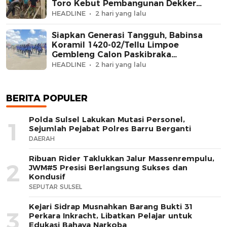
Toro Kebut Pembangunan Dekker
Jembatan Beton
HEADLINE
2 hari yang lalu
Siapkan Generasi Tangguh, Babinsa
Koramil 1420-02/Tellu Limpoe
Gembleng Calon Paskibraka
Kecamatan
HEADLINE
2 hari yang lalu
BERITA POPULER
Polda Sulsel Lakukan Mutasi Personel,
1
Sejumlah Pejabat Polres Barru Berganti
DAERAH
Ribuan Rider Taklukkan Jalur Massenrempulu,
2
JWM#5 Presisi Berlangsung Sukses dan
Kondusif
SEPUTAR SULSEL
Kejari Sidrap Musnahkan Barang Bukti 31
3
Perkara Inkracht, Libatkan Pelajar untuk
Edukasi Bahaya Narkoba