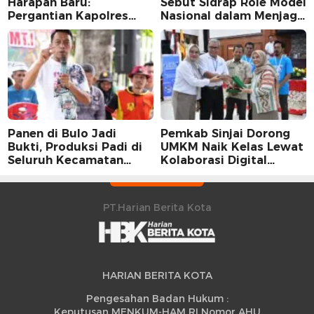
Harapan Baru:
Sebut Sidrap Role Model
Pergantian Kapolres
Nasional dalam Menjaga
Sidrap dalam Perspektif
Stabilitas Harga Telur
Karier Dua Perwira
Panen di Bulo Jadi
Pemkab Sinjai Dorong
Bukti, Produksi Padi di
UMKM Naik Kelas Lewat
Seluruh Kecamatan
Kolaborasi Digital
Sidrap Cetak Rekor
Strategis
Peningkatan
PT.Harian Berita Kota
HARIAN BERITA KOTA
Pengesahan Badan Hukum :
Keputusan MENKUM-HAM RI Nomor AHU