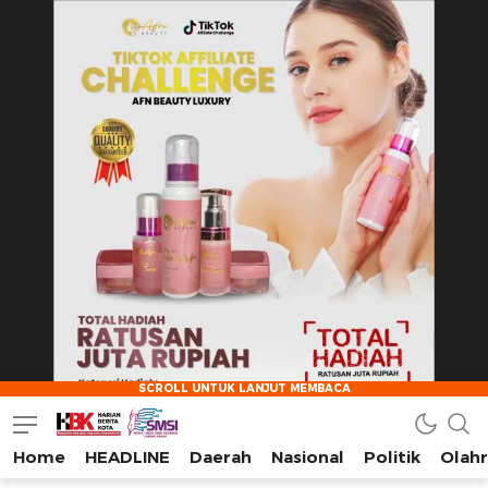
Home
HEADLINE
Daerah
Nasional
Politik
Olah
HarianBeritaKota
Mengabarkan Setiap Detil, Sudut, dan Cerita Kota