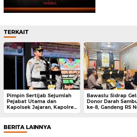
TERKAIT
Pimpin Sertijab Sejumlah
Bawaslu Sidrap Gel
Pejabat Utama dan
Donor Darah Samb
Kapolsek Jajaran, Kapolres
ke-8, Gandeng RS 
Barru Harap Perkuat
Mallomo dan Polre
Kinerja Organisasi
BERITA LAINNYA