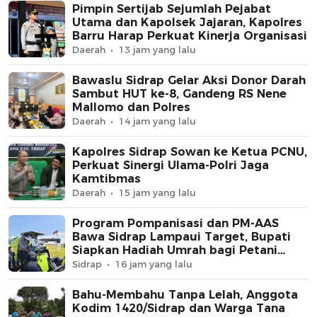
Pimpin Sertijab Sejumlah Pejabat
Utama dan Kapolsek Jajaran, Kapolres
Barru Harap Perkuat Kinerja Organisasi
Daerah
13 jam yang lalu
Bawaslu Sidrap Gelar Aksi Donor Darah
Sambut HUT ke-8, Gandeng RS Nene
Mallomo dan Polres
Daerah
14 jam yang lalu
Kapolres Sidrap Sowan ke Ketua PCNU,
Perkuat Sinergi Ulama-Polri Jaga
Kamtibmas
Daerah
15 jam yang lalu
Program Pompanisasi dan PM-AAS
Bawa Sidrap Lampaui Target, Bupati
Siapkan Hadiah Umrah bagi Petani
Berprestasi
Sidrap
16 jam yang lalu
Bahu-Membahu Tanpa Lelah, Anggota
Kodim 1420/Sidrap dan Warga Tana