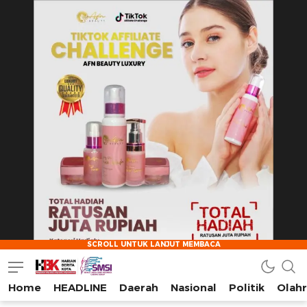
Home
HEADLINE
Daerah
Nasional
Politik
Olah
HarianBeritaKota
Mengabarkan Setiap Detil, Sudut, dan Cerita Kota