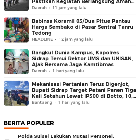
Pastikan Kegiatan Berlangsung Aman
dan Kondusif
Daerah
11 jam yang lalu
Babinsa Koramil 05/Dua Pitue Pantau
Harga Sembako di Pasar Sentral Tanru
Tedong
HEADLINE
12 jam yang lalu
Rangkul Dunia Kampus, Kapolres
Sidrap Temui Rektor UMS dan UNISAN,
Ajak Bersama Jaga Kamtibmas
Daerah
1 hari yang lalu
Mekanisasi Pertanian Terus Digenjot,
Bupati Sidrap Target Petani Panen Tiga
Kali Setahun Lewat IP300 di Botto, 10,5
Hektare Sawah Langsung Diolah
Bantaeng
1 hari yang lalu
dengan Rotavator dan Traktor
BERITA POPULER
Polda Sulsel Lakukan Mutasi Personel,