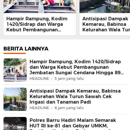
Hampir Rampung, Kodim
Antisipasi Dampak
1420/Sidrap dan Warga
Kemarau, Babinsa
Kebut Pembangunan
Kelurahan Wala Tu
Jembatan Sungai Cendana
Sawah Cek Irigasi 
Hingga 89 Persen
Tanaman Padi
BERITA LAINNYA
Hampir Rampung, Kodim 1420/Sidrap
dan Warga Kebut Pembangunan
Jembatan Sungai Cendana Hingga 89
Persen
HEADLINE
5 jam yang lalu
Antisipasi Dampak Kemarau, Babinsa
Kelurahan Wala Turun Sawah Cek
Irigasi dan Tanaman Padi
HEADLINE
6 jam yang lalu
Polres Barru Hadiri Malam Semarak
HUT RI ke-81 dan Gebyar UMKM,