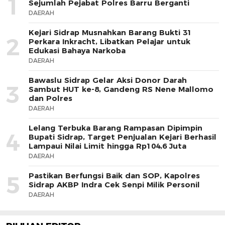
1
Sejumlah Pejabat Polres Barru Berganti
DAERAH
Kejari Sidrap Musnahkan Barang Bukti 31
2
Perkara Inkracht, Libatkan Pelajar untuk
Edukasi Bahaya Narkoba
DAERAH
Bawaslu Sidrap Gelar Aksi Donor Darah
3
Sambut HUT ke-8, Gandeng RS Nene Mallomo
dan Polres
DAERAH
Lelang Terbuka Barang Rampasan Dipimpin
4
Bupati Sidrap, Target Penjualan Kejari Berhasil
Lampaui Nilai Limit hingga Rp104,6 Juta
DAERAH
Pastikan Berfungsi Baik dan SOP, Kapolres
5
Sidrap AKBP Indra Cek Senpi Milik Personil
DAERAH