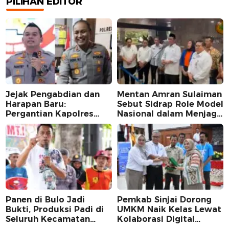
PILIHAN EDITOR
Jejak Pengabdian dan
Mentan Amran Sulaiman
Harapan Baru:
Sebut Sidrap Role Model
Pergantian Kapolres
Nasional dalam Menjaga
Sidrap dalam Perspektif
Stabilitas Harga Telur
Karier Dua Perwira
Panen di Bulo Jadi
Pemkab Sinjai Dorong
Bukti, Produksi Padi di
UMKM Naik Kelas Lewat
Seluruh Kecamatan
Kolaborasi Digital
Sidrap Cetak Rekor
Strategis