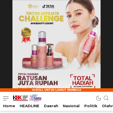
Home
HEADLINE
Daerah
Nasional
Politik
Olah
HarianBeritaKota
Mengabarkan Setiap Detil, Sudut, dan Cerita Kota