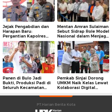
Jejak Pengabdian dan
Mentan Amran Sulaiman
Harapan Baru:
Sebut Sidrap Role Model
Pergantian Kapolres
Nasional dalam Menjaga
Sidrap dalam Perspektif
Stabilitas Harga Telur
Karier Dua Perwira
Panen di Bulo Jadi
Pemkab Sinjai Dorong
Bukti, Produksi Padi di
UMKM Naik Kelas Lewat
Seluruh Kecamatan
Kolaborasi Digital
Sidrap Cetak Rekor
Strategis
Peningkatan
PT.Harian Berita Kota