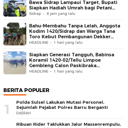
Bawa Sidrap Lampaui Target, Bupati
Siapkan Hadiah Umrah bagi Petani
Berprestasi
Sidrap
8 jam yang lalu
Bahu-Membahu Tanpa Lelah, Anggota
Kodim 1420/Sidrap dan Warga Tana
Toro Kebut Pembangunan Dekker
Jembatan Beton
HEADLINE
1 hari yang lalu
Siapkan Generasi Tangguh, Babinsa
Koramil 1420-02/Tellu Limpoe
Gembleng Calon Paskibraka
Kecamatan
HEADLINE
1 hari yang lalu
BERITA POPULER
Polda Sulsel Lakukan Mutasi Personel,
1
Sejumlah Pejabat Polres Barru Berganti
DAERAH
Ribuan Rider Taklukkan Jalur Massenrempulu,