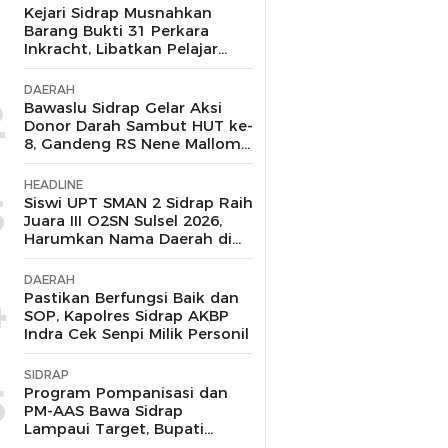
1
Kejari Sidrap Musnahkan
Barang Bukti 31 Perkara
Inkracht, Libatkan Pelajar
untuk Edukasi Bahaya
Narkoba
DAERAH
2
Bawaslu Sidrap Gelar Aksi
Donor Darah Sambut HUT ke-
8, Gandeng RS Nene Mallomo
dan Polres
HEADLINE
3
Siswi UPT SMAN 2 Sidrap Raih
Juara III O2SN Sulsel 2026,
Harumkan Nama Daerah di
Cabang Renang
DAERAH
4
Pastikan Berfungsi Baik dan
SOP, Kapolres Sidrap AKBP
Indra Cek Senpi Milik Personil
SIDRAP
5
Program Pompanisasi dan
PM-AAS Bawa Sidrap
Lampaui Target, Bupati
Siapkan Hadiah Umrah bagi