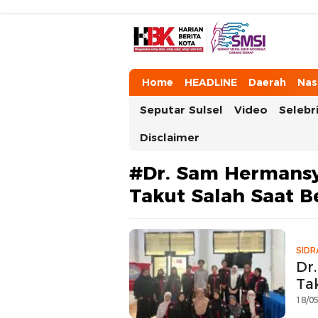
HarianBeritaKota
Mengabarkan Setiap Detil, Sudut, da
Home
HEADLINE
Daerah
Nas
Seputar Sulsel
Video
Selebri
Disclaimer
#Dr. Sam Hermansy
Takut Salah Saat Be
SIDR
Dr
Ta
18/05