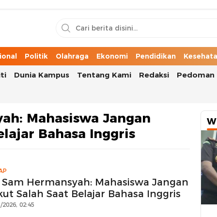
n Cerita Kota
ional
Politik
Olahraga
Ekonomi
Pendidikan
Kesehat
ti
Dunia Kampus
Tentang Kami
Redaksi
Pedoman 
ah: Mahasiswa Jangan
W
lajar Bahasa Inggris
AP
. Sam Hermansyah: Mahasiswa Jangan
kut Salah Saat Belajar Bahasa Inggris
/2026, 02:45