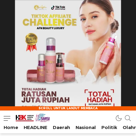
Home
HEADLINE
Daerah
Nasional
Politik
Olah
HarianBeritaKota
Mengabarkan Setiap Detil, Sudut, dan Cerita Kota