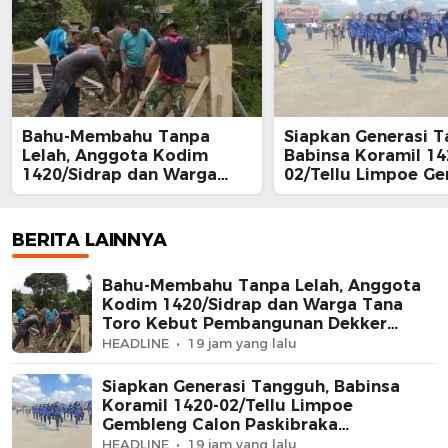
Bahu-Membahu Tanpa
Siapkan Generasi T
Lelah, Anggota Kodim
Babinsa Koramil 14
1420/Sidrap dan Warga
02/Tellu Limpoe G
Tana Toro Kebut
Calon Paskibraka
Pembangunan Dekker
Kecamatan
Jembatan Beton
BERITA LAINNYA
Bahu-Membahu Tanpa Lelah, Anggota
Kodim 1420/Sidrap dan Warga Tana
Toro Kebut Pembangunan Dekker
Jembatan Beton
HEADLINE
19 jam yang lalu
Siapkan Generasi Tangguh, Babinsa
Koramil 1420-02/Tellu Limpoe
Gembleng Calon Paskibraka
Kecamatan
HEADLINE
19 jam yang lalu