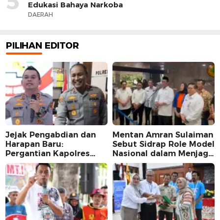
5
Edukasi Bahaya Narkoba
DAERAH
PILIHAN EDITOR
Jejak Pengabdian dan
Mentan Amran Sulaiman
Harapan Baru:
Sebut Sidrap Role Model
Pergantian Kapolres
Nasional dalam Menjaga
Sidrap dalam Perspektif
Stabilitas Harga Telur
Karier Dua Perwira