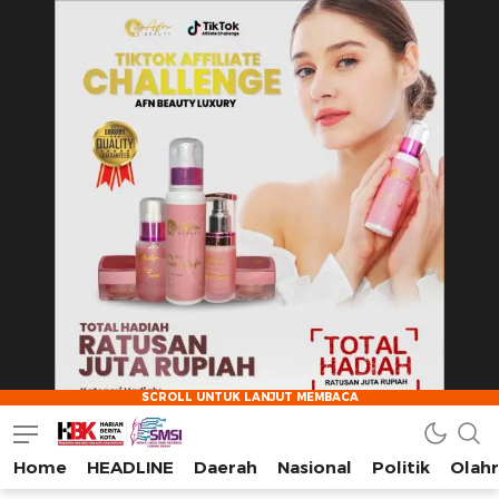
Home
HEADLINE
Daerah
Nasional
Politik
Olah
HarianBeritaKota
Mengabarkan Setiap Detil, Sudut, dan Cerita Kota