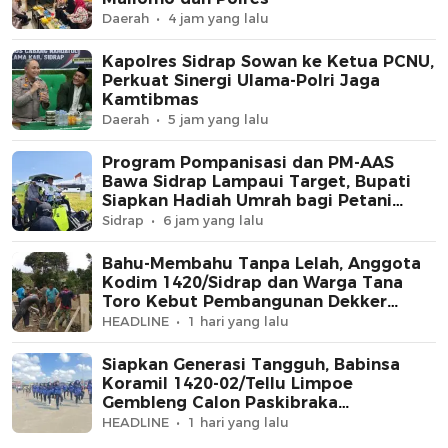
Daerah
4 jam yang lalu
Kapolres Sidrap Sowan ke Ketua PCNU,
Perkuat Sinergi Ulama-Polri Jaga
Kamtibmas
Daerah
5 jam yang lalu
Program Pompanisasi dan PM-AAS
Bawa Sidrap Lampaui Target, Bupati
Siapkan Hadiah Umrah bagi Petani
Berprestasi
Sidrap
6 jam yang lalu
Bahu-Membahu Tanpa Lelah, Anggota
Kodim 1420/Sidrap dan Warga Tana
Toro Kebut Pembangunan Dekker
Jembatan Beton
HEADLINE
1 hari yang lalu
Siapkan Generasi Tangguh, Babinsa
Koramil 1420-02/Tellu Limpoe
Gembleng Calon Paskibraka
Kecamatan
HEADLINE
1 hari yang lalu