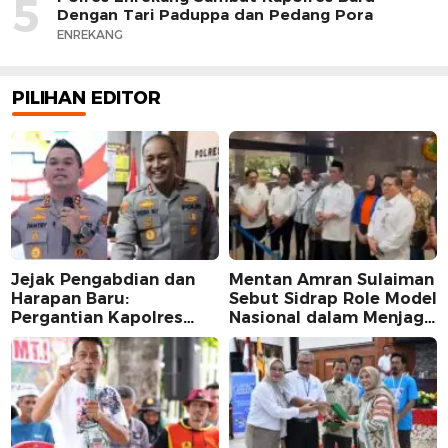
5
Dengan Tari Paduppa dan Pedang Pora
ENREKANG
PILIHAN EDITOR
Jejak Pengabdian dan
Mentan Amran Sulaiman
Harapan Baru:
Sebut Sidrap Role Model
Pergantian Kapolres
Nasional dalam Menjaga
Sidrap dalam Perspektif
Stabilitas Harga Telur
Karier Dua Perwira