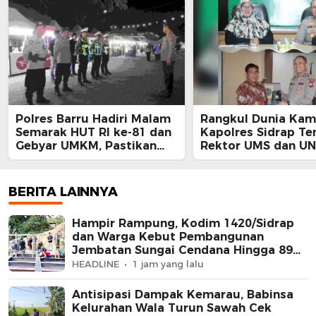
Polres Barru Hadiri Malam
Rangkul Dunia Kam
Semarak HUT RI ke-81 dan
Kapolres Sidrap Te
Gebyar UMKM, Pastikan
Rektor UMS dan UN
Kegiatan Berlangsung
Ajak Bersama Jaga
Aman dan Kondusif
Kamtibmas
BERITA LAINNYA
Hampir Rampung, Kodim 1420/Sidrap
dan Warga Kebut Pembangunan
Jembatan Sungai Cendana Hingga 89
Persen
HEADLINE
1 jam yang lalu
Antisipasi Dampak Kemarau, Babinsa
Kelurahan Wala Turun Sawah Cek