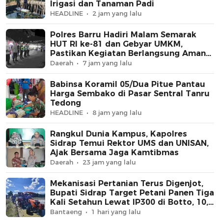
Irigasi dan Tanaman Padi
HEADLINE
2 jam yang lalu
Polres Barru Hadiri Malam Semarak
HUT RI ke-81 dan Gebyar UMKM,
Pastikan Kegiatan Berlangsung Aman
dan Kondusif
Daerah
7 jam yang lalu
Babinsa Koramil 05/Dua Pitue Pantau
Harga Sembako di Pasar Sentral Tanru
Tedong
HEADLINE
8 jam yang lalu
Rangkul Dunia Kampus, Kapolres
Sidrap Temui Rektor UMS dan UNISAN,
Ajak Bersama Jaga Kamtibmas
Daerah
23 jam yang lalu
Mekanisasi Pertanian Terus Digenjot,
Bupati Sidrap Target Petani Panen Tiga
Kali Setahun Lewat IP300 di Botto, 10,5
Hektare Sawah Langsung Diolah
Bantaeng
1 hari yang lalu