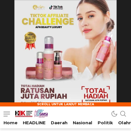
Home
HEADLINE
Daerah
Nasional
Politik
Olah
HarianBeritaKota
Mengabarkan Setiap Detil, Sudut, dan Cerita Kota