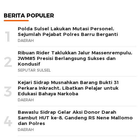
dengan Rotavator dan Traktor
BERITA POPULER
Polda Sulsel Lakukan Mutasi Personel,
1
Sejumlah Pejabat Polres Barru Berganti
DAERAH
Ribuan Rider Taklukkan Jalur Massenrempulu,
2
JWM#5 Presisi Berlangsung Sukses dan
Kondusif
SEPUTAR SULSEL
Kejari Sidrap Musnahkan Barang Bukti 31
3
Perkara Inkracht, Libatkan Pelajar untuk
Edukasi Bahaya Narkoba
DAERAH
Bawaslu Sidrap Gelar Aksi Donor Darah
4
Sambut HUT ke-8, Gandeng RS Nene Mallomo
dan Polres
DAERAH