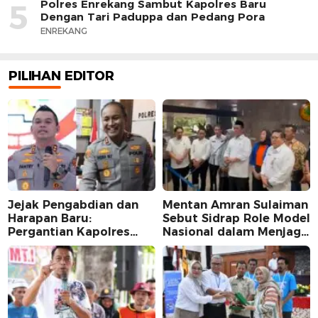
Polres Enrekang Sambut Kapolres Baru
5
Dengan Tari Paduppa dan Pedang Pora
ENREKANG
PILIHAN EDITOR
Jejak Pengabdian dan
Mentan Amran Sulaiman
Harapan Baru:
Sebut Sidrap Role Model
Pergantian Kapolres
Nasional dalam Menjaga
Sidrap dalam Perspektif
Stabilitas Harga Telur
Karier Dua Perwira