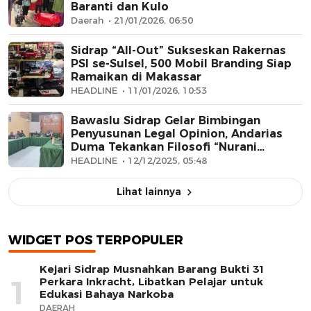
Baranti dan Kulo
Daerah
21/01/2026, 06:50
Sidrap “All-Out” Sukseskan Rakernas
PSI se-Sulsel, 500 Mobil Branding Siap
Ramaikan di Makassar
HEADLINE
11/01/2026, 10:53
Bawaslu Sidrap Gelar Bimbingan
Penyusunan Legal Opinion, Andarias
Duma Tekankan Filosofi “Nurani
Hukum”
HEADLINE
12/12/2025, 05:48
Lihat lainnya
WIDGET POS TERPOPULER
Kejari Sidrap Musnahkan Barang Bukti 31
1
Perkara Inkracht, Libatkan Pelajar untuk
Edukasi Bahaya Narkoba
DAERAH