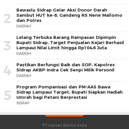
Bawaslu Sidrap Gelar Aksi Donor Darah
2
Sambut HUT ke-8, Gandeng RS Nene Mallomo
dan Polres
DAERAH
Lelang Terbuka Barang Rampasan Dipimpin
3
Bupati Sidrap, Target Penjualan Kejari Berhasil
Lampaui Nilai Limit hingga Rp104,6 Juta
DAERAH
Pastikan Berfungsi Baik dan SOP, Kapolres
4
Sidrap AKBP Indra Cek Senpi Milik Personil
DAERAH
Program Pompanisasi dan PM-AAS Bawa
5
Sidrap Lampaui Target, Bupati Siapkan Hadiah
Umrah bagi Petani Berprestasi
SIDRAP
PT.Harian Berita Kota