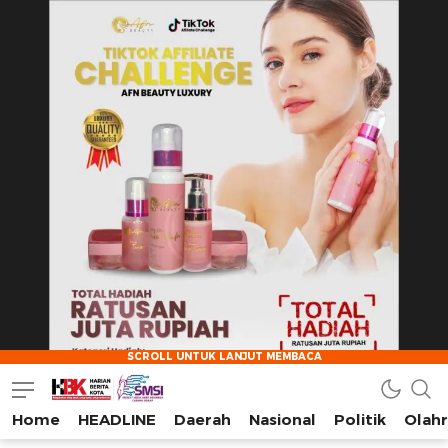
Home
HEADLINE
Daerah
Nasional
Politik
Olah
HarianBeritaKota
Mengabarkan Setiap Detil, Sudut, dan Cerita Kota