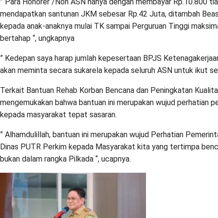
” Para Honorer /Non ASN hanya dengan membayar Rp.10.800 tiap 
mendapatkan santunan JKM sebesar Rp.42 Juta, ditambah Beasi
kepada anak-anaknya mulai TK sampai Perguruan Tinggi maksima
bertahap “, ungkapnya
” Kedepan saya harap jumlah kepesertaan BPJS Ketenagakerjaan
akan meminta secara sukarela kepada seluruh ASN untuk ikut ser
Terkait Bantuan Rehab Korban Bencana dan Peningkatan Kualita
mengemukakan bahwa bantuan ini merupakan wujud perhatian pe
kepada masyarakat tepat sasaran.
” Alhamdulillah, bantuan ini merupakan wujud Perhatian Pemerin
Dinas PUTR Perkim kepada Masyarakat kita yang tertimpa benc
bukan dalam rangka Pilkada “, ucapnya.