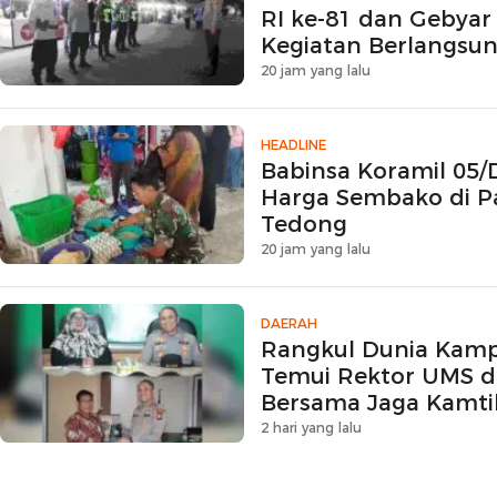
RI ke-81 dan Gebyar
Kegiatan Berlangsu
Kondusif
20 jam yang lalu
HEADLINE
Babinsa Koramil 05/
Harga Sembako di Pa
Tedong
20 jam yang lalu
DAERAH
Rangkul Dunia Kampu
Temui Rektor UMS d
Bersama Jaga Kamt
2 hari yang lalu