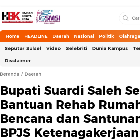
HarianBeritaKota
Mengabarkan Setiap Detil, Sudut, dan Cerita Kota
Home
HEADLINE
Daerah
Nasional
Politik
Olahrag
Seputar Sulsel
Video
Selebriti
Dunia Kampus
Te
Disclaimer
Beranda
Daerah
Bupati Suardi Saleh S
Bantuan Rehab Ruma
Bencana dan Santuna
BPJS Ketenagakerjaan