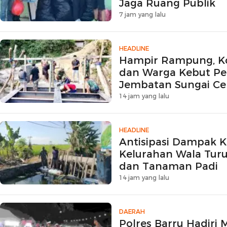
Jaga Ruang Publik
7 jam yang lalu
HEADLINE
Hampir Rampung, Ko
dan Warga Kebut 
Jembatan Sungai Ce
Persen
14 jam yang lalu
HEADLINE
Antisipasi Dampak 
Kelurahan Wala Turu
dan Tanaman Padi
14 jam yang lalu
DAERAH
Polres Barru Hadir