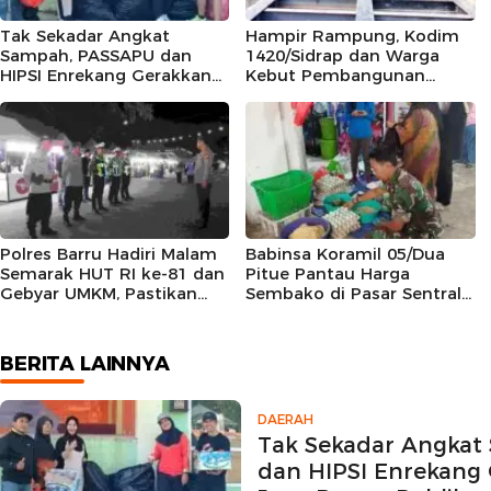
Tak Sekadar Angkat
Hampir Rampung, Kodim
Sampah, PASSAPU dan
1420/Sidrap dan Warga
HIPSI Enrekang Gerakkan
Kebut Pembangunan
Kesadaran Jaga Ruang
Jembatan Sungai Cendana
Publik
Hingga 89 Persen
Polres Barru Hadiri Malam
Babinsa Koramil 05/Dua
Semarak HUT RI ke-81 dan
Pitue Pantau Harga
Gebyar UMKM, Pastikan
Sembako di Pasar Sentral
Kegiatan Berlangsung
Tanru Tedong
Aman dan Kondusif
BERITA LAINNYA
DAERAH
Tak Sekadar Angka
dan HIPSI Enrekang