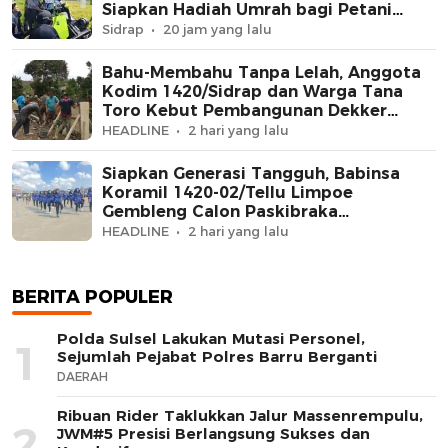
Siapkan Hadiah Umrah bagi Petani
Berprestasi
Sidrap
20 jam yang lalu
Bahu-Membahu Tanpa Lelah, Anggota
Kodim 1420/Sidrap dan Warga Tana
Toro Kebut Pembangunan Dekker
Jembatan Beton
HEADLINE
2 hari yang lalu
Siapkan Generasi Tangguh, Babinsa
Koramil 1420-02/Tellu Limpoe
Gembleng Calon Paskibraka
Kecamatan
HEADLINE
2 hari yang lalu
BERITA POPULER
Polda Sulsel Lakukan Mutasi Personel,
1
Sejumlah Pejabat Polres Barru Berganti
DAERAH
Ribuan Rider Taklukkan Jalur Massenrempulu,
2
JWM#5 Presisi Berlangsung Sukses dan