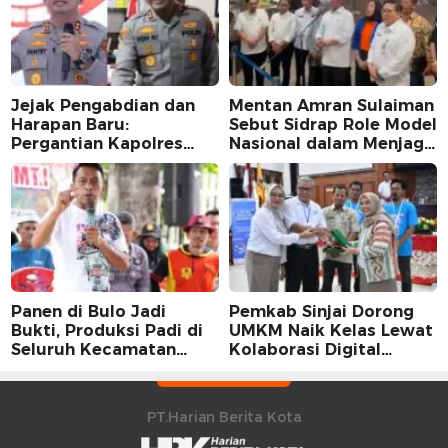
Jejak Pengabdian dan
Mentan Amran Sulaiman
Harapan Baru:
Sebut Sidrap Role Model
Pergantian Kapolres
Nasional dalam Menjaga
Sidrap dalam Perspektif
Stabilitas Harga Telur
Karier Dua Perwira
Panen di Bulo Jadi
Pemkab Sinjai Dorong
Bukti, Produksi Padi di
UMKM Naik Kelas Lewat
Seluruh Kecamatan
Kolaborasi Digital
Sidrap Cetak Rekor
Strategis
Peningkatan
PT.Harian Berita Kota