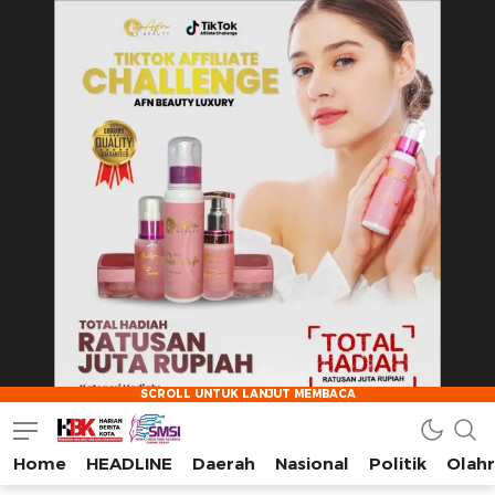
Home
HEADLINE
Daerah
Nasional
Politik
Olah
HarianBeritaKota
Mengabarkan Setiap Detil, Sudut, dan Cerita Kota