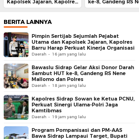
Kapolsek Jajaran, Kapolres
ke-8, Gandeng RS 
Barru Harap Perkuat
Mallomo dan Polre
Kinerja Organisasi
BERITA LAINNYA
Pimpin Sertijab Sejumlah Pejabat
Utama dan Kapolsek Jajaran, Kapolres
Barru Harap Perkuat Kinerja Organisasi
Daerah
16 jam yang lalu
Bawaslu Sidrap Gelar Aksi Donor Darah
Sambut HUT ke-8, Gandeng RS Nene
Mallomo dan Polres
Daerah
18 jam yang lalu
Kapolres Sidrap Sowan ke Ketua PCNU,
Perkuat Sinergi Ulama-Polri Jaga
Kamtibmas
Daerah
19 jam yang lalu
Program Pompanisasi dan PM-AAS
Bawa Sidrap Lampaui Target, Bupati