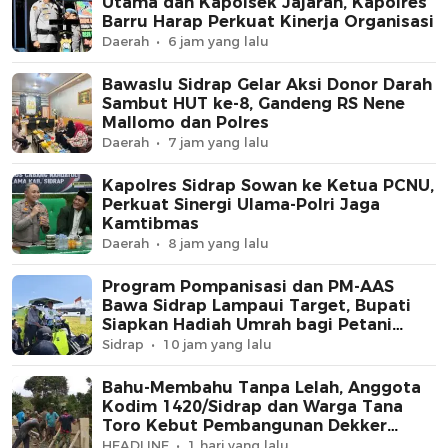
Utama dan Kapolsek Jajaran, Kapolres
Barru Harap Perkuat Kinerja Organisasi
Daerah
6 jam yang lalu
Bawaslu Sidrap Gelar Aksi Donor Darah
Sambut HUT ke-8, Gandeng RS Nene
Mallomo dan Polres
Daerah
7 jam yang lalu
Kapolres Sidrap Sowan ke Ketua PCNU,
Perkuat Sinergi Ulama-Polri Jaga
Kamtibmas
Daerah
8 jam yang lalu
Program Pompanisasi dan PM-AAS
Bawa Sidrap Lampaui Target, Bupati
Siapkan Hadiah Umrah bagi Petani
Berprestasi
Sidrap
10 jam yang lalu
Bahu-Membahu Tanpa Lelah, Anggota
Kodim 1420/Sidrap dan Warga Tana
Toro Kebut Pembangunan Dekker
Jembatan Beton
HEADLINE
1 hari yang lalu