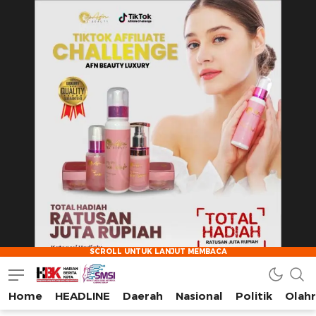
Home
HEADLINE
Daerah
Nasional
Politik
Olah
HarianBeritaKota
Mengabarkan Setiap Detil, Sudut, dan Cerita Kota