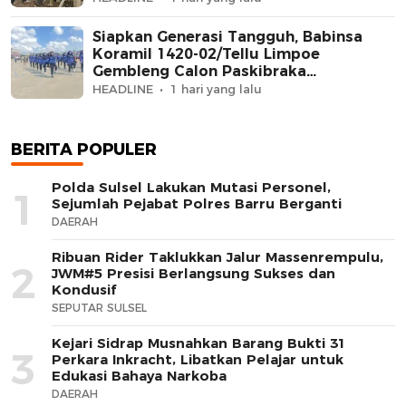
Siapkan Generasi Tangguh, Babinsa
Koramil 1420-02/Tellu Limpoe
Gembleng Calon Paskibraka
Kecamatan
HEADLINE
1 hari yang lalu
BERITA POPULER
Polda Sulsel Lakukan Mutasi Personel,
1
Sejumlah Pejabat Polres Barru Berganti
DAERAH
Ribuan Rider Taklukkan Jalur Massenrempulu,
2
JWM#5 Presisi Berlangsung Sukses dan
Kondusif
SEPUTAR SULSEL
Kejari Sidrap Musnahkan Barang Bukti 31
3
Perkara Inkracht, Libatkan Pelajar untuk
Edukasi Bahaya Narkoba
DAERAH