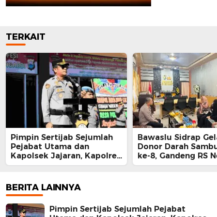
TERKAIT
Pimpin Sertijab Sejumlah
Bawaslu Sidrap Gel
Pejabat Utama dan
Donor Darah Samb
Kapolsek Jajaran, Kapolres
ke-8, Gandeng RS 
Barru Harap Perkuat
Mallomo dan Polre
Kinerja Organisasi
BERITA LAINNYA
Pimpin Sertijab Sejumlah Pejabat