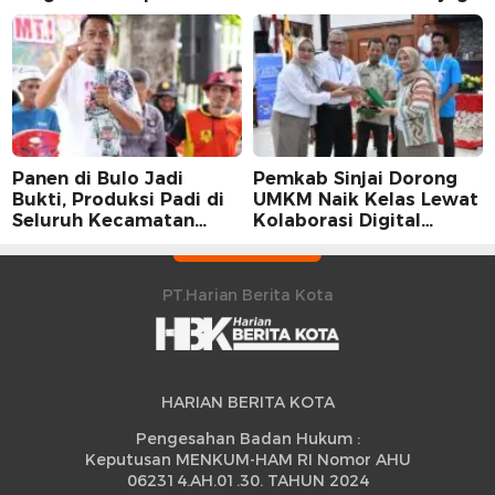
Sidrap dalam Perspektif
Stabilitas Harga Telur
Karier Dua Perwira
Panen di Bulo Jadi
Pemkab Sinjai Dorong
Bukti, Produksi Padi di
UMKM Naik Kelas Lewat
Seluruh Kecamatan
Kolaborasi Digital
Sidrap Cetak Rekor
Strategis
Peningkatan
PT.Harian Berita Kota
HARIAN BERITA KOTA
Pengesahan Badan Hukum :
Keputusan MENKUM-HAM RI Nomor AHU
062314.AH.01.30. TAHUN 2024