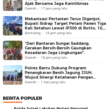
Ajak Bersama Jaga Kamtibmas
Daerah
17 jam yang lalu
Mekanisasi Pertanian Terus Digenjot,
Bupati Sidrap Target Petani Panen Tiga
Kali Setahun Lewat IP300 di Botto, 10,5
Hektare Sawah Langsung Diolah
Bantaeng
18 jam yang lalu
dengan Rotavator dan Traktor
“Dari Bantaran Sungai Saddang,
Gerakan Bersih-Bersih Gaungkan
Kesadaran Jaga Lingkungan”.
Daerah
19 jam yang lalu
Polres Barru Dukung Program
Penangkaran Benih Jagung JJUH,
Wujud Sinergi Ketahanan Pangan
Nasional
Daerah
1 hari yang lalu
BERITA POPULER
Polda Sulsel Lakukan Mutasi Personel,