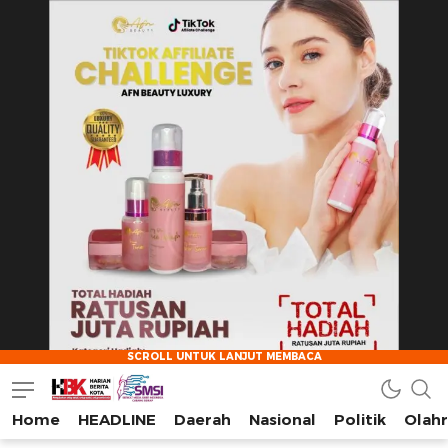
Home
HEADLINE
Daerah
Nasional
Politik
Olah
HarianBeritaKota
Mengabarkan Setiap Detil, Sudut, dan Cerita Kota