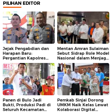
PILIHAN EDITOR
Jejak Pengabdian dan
Mentan Amran Sulaiman
Harapan Baru:
Sebut Sidrap Role Model
Pergantian Kapolres
Nasional dalam Menjaga
Sidrap dalam Perspektif
Stabilitas Harga Telur
Karier Dua Perwira
Panen di Bulo Jadi
Pemkab Sinjai Dorong
Bukti, Produksi Padi di
UMKM Naik Kelas Lewat
Seluruh Kecamatan
Kolaborasi Digital