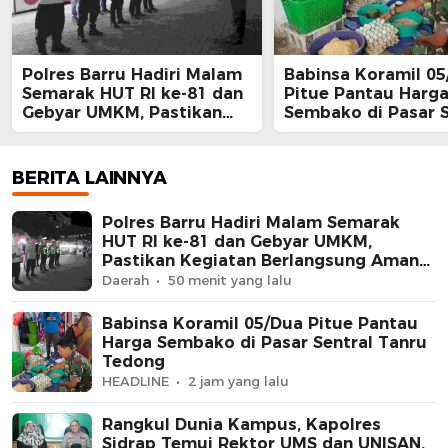
Polres Barru Hadiri Malam
Babinsa Koramil 0
Semarak HUT RI ke-81 dan
Pitue Pantau Harg
Gebyar UMKM, Pastikan
Sembako di Pasar S
Kegiatan Berlangsung
Tanru Tedong
Aman dan Kondusif
BERITA LAINNYA
Polres Barru Hadiri Malam Semarak
HUT RI ke-81 dan Gebyar UMKM,
Pastikan Kegiatan Berlangsung Aman
dan Kondusif
Daerah
50 menit yang lalu
Babinsa Koramil 05/Dua Pitue Pantau
Harga Sembako di Pasar Sentral Tanru
Tedong
HEADLINE
2 jam yang lalu
Rangkul Dunia Kampus, Kapolres
Sidrap Temui Rektor UMS dan UNISAN,