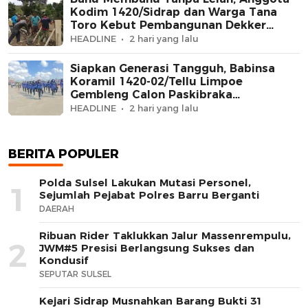
Kodim 1420/Sidrap dan Warga Tana
Toro Kebut Pembangunan Dekker
Jembatan Beton
HEADLINE
2 hari yang lalu
Siapkan Generasi Tangguh, Babinsa
Koramil 1420-02/Tellu Limpoe
Gembleng Calon Paskibraka
Kecamatan
HEADLINE
2 hari yang lalu
BERITA POPULER
Polda Sulsel Lakukan Mutasi Personel,
1
Sejumlah Pejabat Polres Barru Berganti
DAERAH
Ribuan Rider Taklukkan Jalur Massenrempulu,
2
JWM#5 Presisi Berlangsung Sukses dan
Kondusif
SEPUTAR SULSEL
Kejari Sidrap Musnahkan Barang Bukti 31