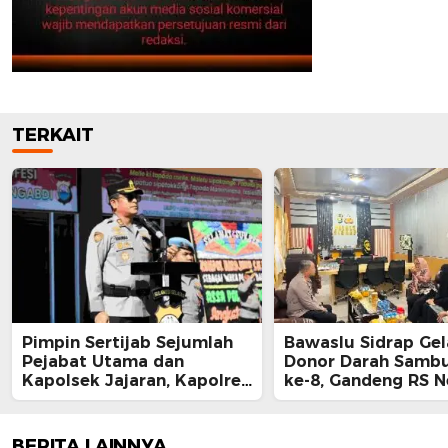
TERKAIT
Pimpin Sertijab Sejumlah
Bawaslu Sidrap Gel
Pejabat Utama dan
Donor Darah Samb
Kapolsek Jajaran, Kapolres
ke-8, Gandeng RS 
Barru Harap Perkuat
Mallomo dan Polre
Kinerja Organisasi
BERITA LAINNYA