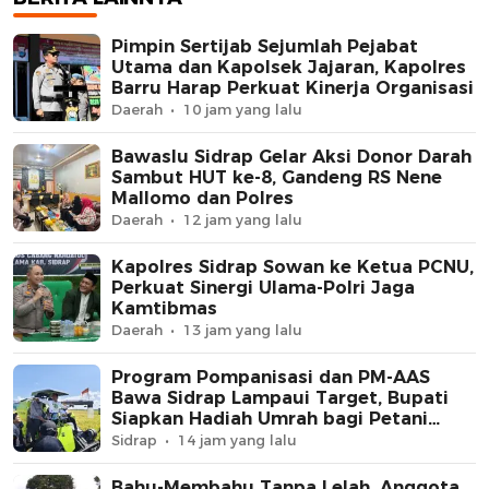
Pimpin Sertijab Sejumlah Pejabat
Utama dan Kapolsek Jajaran, Kapolres
Barru Harap Perkuat Kinerja Organisasi
Daerah
10 jam yang lalu
Bawaslu Sidrap Gelar Aksi Donor Darah
Sambut HUT ke-8, Gandeng RS Nene
Mallomo dan Polres
Daerah
12 jam yang lalu
Kapolres Sidrap Sowan ke Ketua PCNU,
Perkuat Sinergi Ulama-Polri Jaga
Kamtibmas
Daerah
13 jam yang lalu
Program Pompanisasi dan PM-AAS
Bawa Sidrap Lampaui Target, Bupati
Siapkan Hadiah Umrah bagi Petani
Berprestasi
Sidrap
14 jam yang lalu
Bahu-Membahu Tanpa Lelah, Anggota