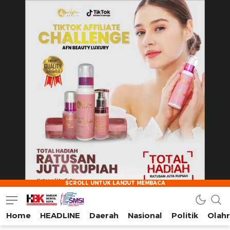
Home
HEADLINE
Daerah
Nasional
Politik
Olah
HarianBeritaKota
Mengabarkan Setiap Detil, Sudut, dan Cerita Kota