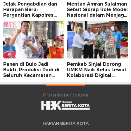
Jejak Pengabdian dan
Mentan Amran Sulaiman
Harapan Baru:
Sebut Sidrap Role Model
Pergantian Kapolres
Nasional dalam Menjaga
Sidrap dalam Perspektif
Stabilitas Harga Telur
Karier Dua Perwira
Panen di Bulo Jadi
Pemkab Sinjai Dorong
Bukti, Produksi Padi di
UMKM Naik Kelas Lewat
Seluruh Kecamatan
Kolaborasi Digital
Sidrap Cetak Rekor
Strategis
Peningkatan
PT.Harian Berita Kota
HARIAN BERITA KOTA