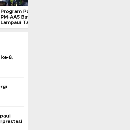
Program Pompanisasi dan
PM-AAS Bawa Sidrap
Lampaui Target, Bupati
Siapkan Hadiah Umrah
bagi Petani Berprestasi
ke-8,
rgi
paui
rprestasi