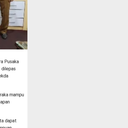
ra Pusaka
 dilepas
Sekda
ibraka mampu
hapan
rta dapat
ampuan