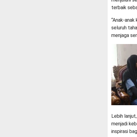
terbaik seb
“Anak-anak 
seluruh tah
menjaga sem
Lebih lanju
menjadi keb
inspirasi ba