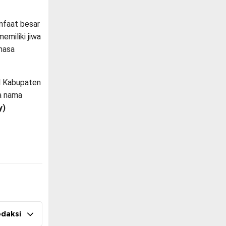
nfaat besar
emiliki jiwa
masa
l Kabupaten
a nama
y)
edaksi