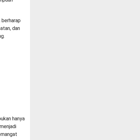
a berharap
hatan, dan
ng.
 bukan hanya
 menjadi
semangat