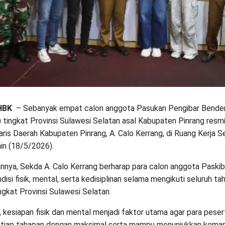
HBK
– Sebanyak empat calon anggota Pasukan Pengibar Bende
) tingkat Provinsi Sulawesi Selatan asal Kabupaten Pinrang resmi
aris Daerah Kabupaten Pinrang, A. Calo Kerrang, di Ruang Kerja 
nin (18/5/2026).
nnya, Sekda A. Calo Kerrang berharap para calon anggota Pask
isi fisik, mental, serta kedisiplinan selama mengikuti seluruh ta
ingkat Provinsi Sulawesi Selatan.
 kesiapan fisik dan mental menjadi faktor utama agar para pese
setiap tahapan dengan maksimal serta mampu menunjukkan kem