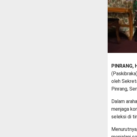
PINRANG, 
(Paskibraka
oleh Sekret
Pinrang, Se
Dalam araha
menjaga kond
seleksi di t
Menurutnya,
menjalani 