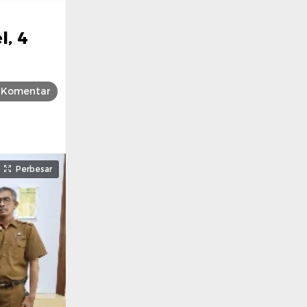
l, 4
Komentar
Perbesar