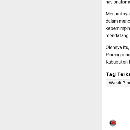
nasionalisme
Menurutnya,
dalam menci
kepemimpina
mendatang.
Olehnya itu
Pinrang ma
Kabupaten P
Tag Terka