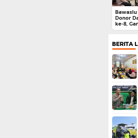
Bawaslu 
Donor D
ke-8, Ga
Mallomo
BERITA 