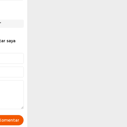
*
tar saya