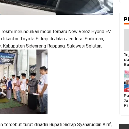
P
 resmi meluncurkan mobil terbaru New Veloz Hybrid EV
di kantor Toyota Sidrap di Jalan Jenderal Sudirman,
 Kabupaten Sidenreng Rappang, Sulawesi Selatan,
Je
da
Ba
Ka
da
Ka
Pe
Pa
Ja
Pr
Se
K
Si
tersebut turut dihadiri Bupati Sidrap Syaharuddin Alrif,
Re