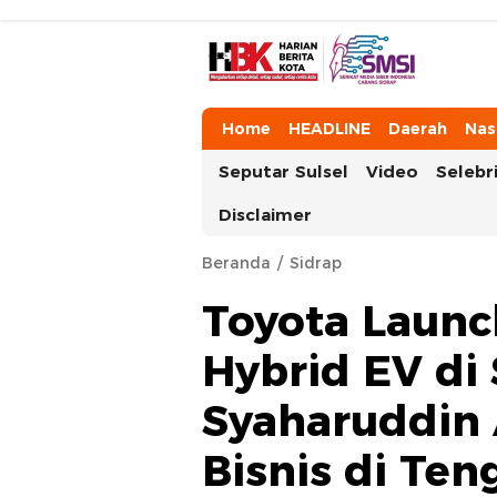
HarianBeritaKota
Mengabarkan Setiap Detil, Sudut, da
Home
HEADLINE
Daerah
Nas
Seputar Sulsel
Video
Selebri
Disclaimer
Beranda
Sidrap
Toyota Launc
Hybrid EV di 
Syaharuddin
Bisnis di Te