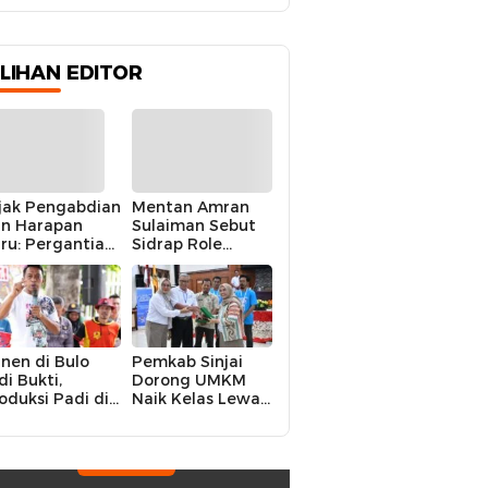
Limit hingga Rp104,6 Juta
ILIHAN EDITOR
jak Pengabdian
Mentan Amran
n Harapan
Sulaiman Sebut
ru: Pergantian
Sidrap Role
polres Sidrap
Model Nasional
lam Perspektif
dalam Menjaga
rier Dua
Stabilitas Harga
rwira
Telur
nen di Bulo
Pemkab Sinjai
di Bukti,
Dorong UMKM
oduksi Padi di
Naik Kelas Lewat
luruh
Kolaborasi Digital
ecamatan
Strategis
drap Cetak
kor