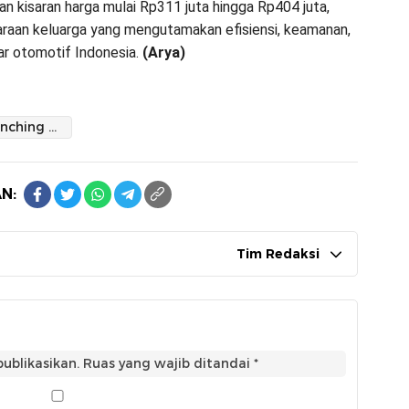
n kisaran harga mulai Rp311 juta hingga Rp404 juta,
daraan keluarga yang mengutamakan efisiensi, keamanan,
ar otomotif Indonesia.
(Arya)
Toyota Launching New Veloz Hybrid EV di Sidrap
N:
Tim Redaksi
ublikasikan.
Ruas yang wajib ditandai
*