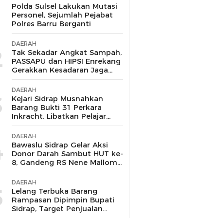
1
Polda Sulsel Lakukan Mutasi
Personel, Sejumlah Pejabat
Polres Barru Berganti
DAERAH
2
Tak Sekadar Angkat Sampah,
PASSAPU dan HIPSI Enrekang
Gerakkan Kesadaran Jaga
Ruang Publik
DAERAH
3
Kejari Sidrap Musnahkan
Barang Bukti 31 Perkara
Inkracht, Libatkan Pelajar
untuk Edukasi Bahaya
Narkoba
DAERAH
4
Bawaslu Sidrap Gelar Aksi
Donor Darah Sambut HUT ke-
8, Gandeng RS Nene Mallomo
dan Polres
DAERAH
5
Lelang Terbuka Barang
Rampasan Dipimpin Bupati
Sidrap, Target Penjualan
Kejari Berhasil Lampaui Nilai