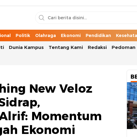
n Cerita Kota
ional
Politik
Olahraga
Ekonomi
Pendidikan
Kesehat
ti
Dunia Kampus
Tentang Kami
Redaksi
Pedoman 
B
hing New Veloz
Sidrap,
 Alrif: Momentum
ngah Ekonomi