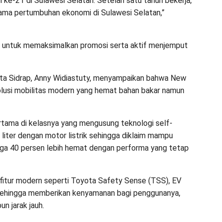
n ke-21 di Sulawesi Selatan. Setelah satu tahun bekerja,
rtama pertumbuhan ekonomi di Sulawesi Selatan,”
ta untuk memaksimalkan promosi serta aktif menjemput
ta Sidrap, Anny Widiastuty, menyampaikan bahwa New
olusi mobilitas modern yang hemat bahan bakar namun
rtama di kelasnya yang mengusung teknologi self-
liter dengan motor listrik sehingga diklaim mampu
gga 40 persen lebih hemat dengan performa yang tetap
i fitur modern seperti Toyota Safety Sense (TSS), EV
 sehingga memberikan kenyamanan bagi penggunanya,
n jarak jauh.