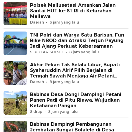
Polsek Mallusetasi Amankan Jalan
Santai HUT ke-81 RI di Kelurahan
Mallawa
Daerah
6 jam yang lalu
TNI-Polri dan Warga Satu Barisan, Fun
Bike NBOD dan Atraksi Terjun Payung
Jadi Ajang Perkuat Kebersamaan
SEPUTAR SULSEL
8 jam yang lalu
Akhir Pekan Tak Selalu Libur, Bupati
Syaharuddin Alrif Pilih Berjalan di
Tengah Sawah Menjaga Air Petani
Sidrap
Daerah
8 jam yang lalu
Babinsa Desa Dongi Dampingi Petani
Panen Padi di Pitu Riawa, Wujudkan
Ketahanan Pangan
Sidrap
8 jam yang lalu
Babinsa Dampingi Pembangunan
Jembatan Sungai Bolalele di Desa