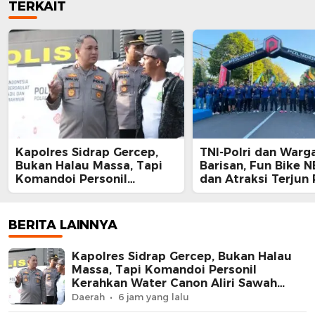
TERKAIT
Kapolres Sidrap Gercep,
TNI-Polri dan Warg
Bukan Halau Massa, Tapi
Barisan, Fun Bike 
Komandoi Personil
dan Atraksi Terjun
Kerahkan Water Canon
Jadi Ajang Perkuat
Aliri Sawah Petani
Kebersamaan
BERITA LAINNYA
Kapolres Sidrap Gercep, Bukan Halau
Massa, Tapi Komandoi Personil
Kerahkan Water Canon Aliri Sawah
Petani
Daerah
6 jam yang lalu