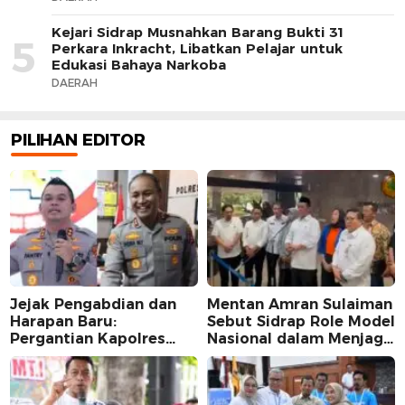
Kejari Sidrap Musnahkan Barang Bukti 31
5
Perkara Inkracht, Libatkan Pelajar untuk
Edukasi Bahaya Narkoba
DAERAH
PILIHAN EDITOR
Jejak Pengabdian dan
Mentan Amran Sulaiman
Harapan Baru:
Sebut Sidrap Role Model
Pergantian Kapolres
Nasional dalam Menjaga
Sidrap dalam Perspektif
Stabilitas Harga Telur
Karier Dua Perwira