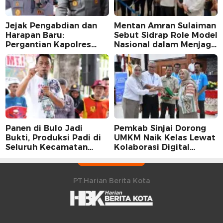
Jejak Pengabdian dan
Mentan Amran Sulaiman
Harapan Baru:
Sebut Sidrap Role Model
Pergantian Kapolres
Nasional dalam Menjaga
Sidrap dalam Perspektif
Stabilitas Harga Telur
Karier Dua Perwira
Panen di Bulo Jadi
Pemkab Sinjai Dorong
Bukti, Produksi Padi di
UMKM Naik Kelas Lewat
Seluruh Kecamatan
Kolaborasi Digital
Sidrap Cetak Rekor
Strategis
Peningkatan
PT.Harian Berita Kota