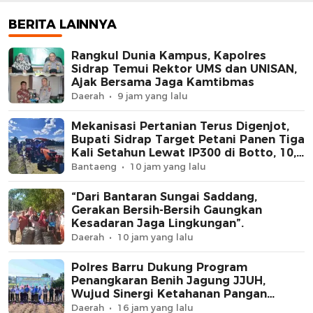
Kamtibmas
Lewat IP300 di Bott
Hektare Sawah La
BERITA LAINNYA
Diolah dengan Rot
dan Traktor
Rangkul Dunia Kampus, Kapolres
Sidrap Temui Rektor UMS dan UNISAN,
Ajak Bersama Jaga Kamtibmas
Daerah
9 jam yang lalu
Mekanisasi Pertanian Terus Digenjot,
Bupati Sidrap Target Petani Panen Tiga
Kali Setahun Lewat IP300 di Botto, 10,5
Hektare Sawah Langsung Diolah
Bantaeng
10 jam yang lalu
dengan Rotavator dan Traktor
“Dari Bantaran Sungai Saddang,
Gerakan Bersih-Bersih Gaungkan
Kesadaran Jaga Lingkungan”.
Daerah
10 jam yang lalu
Polres Barru Dukung Program
Penangkaran Benih Jagung JJUH,
Wujud Sinergi Ketahanan Pangan
Nasional
Daerah
16 jam yang lalu