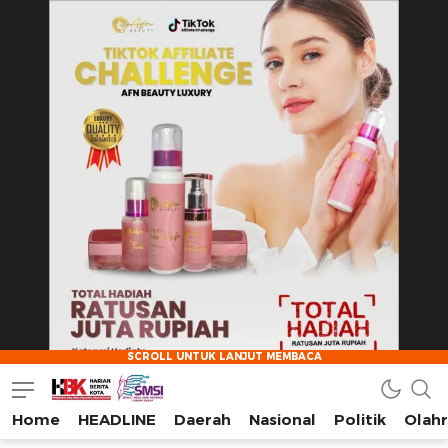
Home
HEADLINE
Daerah
Nasional
Politik
Olah
HarianBeritaKota
Mengabarkan Setiap Detil, Sudut, dan Cerita Kota