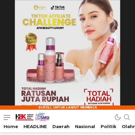
Home
HEADLINE
Daerah
Nasional
Politik
Olah
HarianBeritaKota
Mengabarkan Setiap Detil, Sudut, dan Cerita Kota