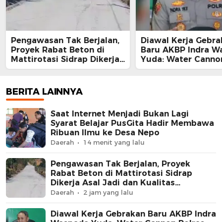
Pengawasan Tak Berjalan,
Diawal Kerja Gebra
Proyek Rabat Beton di
Baru AKBP Indra W
Mattirotasi Sidrap Dikerja
Yuda: Water Canno
Asal Jadi dan Kualitas
Sidrap Disiapkan B
Meragukan
Sawah Kekurangan 
BERITA LAINNYA
Saat Internet Menjadi Bukan Lagi
Syarat Belajar PusGita Hadir Membawa
Ribuan Ilmu ke Desa Nepo
Daerah
14 menit yang lalu
Pengawasan Tak Berjalan, Proyek
Rabat Beton di Mattirotasi Sidrap
Dikerja Asal Jadi dan Kualitas
Meragukan
Daerah
2 jam yang lalu
Diawal Kerja Gebrakan Baru AKBP Indra