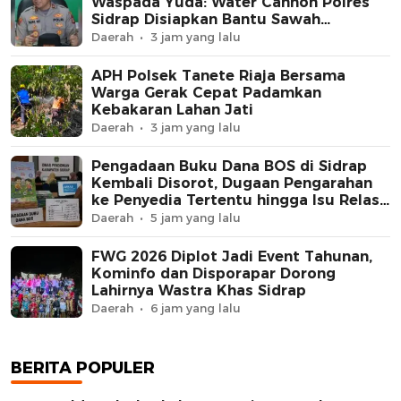
Waspada Yuda: Water Cannon Polres
Sidrap Disiapkan Bantu Sawah
Kekurangan Air
Daerah
3 jam yang lalu
APH Polsek Tanete Riaja Bersama
Warga Gerak Cepat Padamkan
Kebakaran Lahan Jati
Daerah
3 jam yang lalu
Pengadaan Buku Dana BOS di Sidrap
Kembali Disorot, Dugaan Pengarahan
ke Penyedia Tertentu hingga Isu Relasi
Keluarga Pejabat Mengemuka
Daerah
5 jam yang lalu
FWG 2026 Diplot Jadi Event Tahunan,
Kominfo dan Disporapar Dorong
Lahirnya Wastra Khas Sidrap
Daerah
6 jam yang lalu
BERITA POPULER