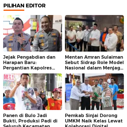
PILIHAN EDITOR
Jejak Pengabdian dan
Mentan Amran Sulaiman
Harapan Baru:
Sebut Sidrap Role Model
Pergantian Kapolres
Nasional dalam Menjaga
Sidrap dalam Perspektif
Stabilitas Harga Telur
Karier Dua Perwira
Panen di Bulo Jadi
Pemkab Sinjai Dorong
Bukti, Produksi Padi di
UMKM Naik Kelas Lewat
Seluruh Kecamatan
Kolaborasi Digital