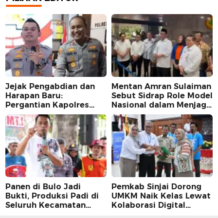
Jejak Pengabdian dan
Mentan Amran Sulaiman
Harapan Baru:
Sebut Sidrap Role Model
Pergantian Kapolres
Nasional dalam Menjaga
Sidrap dalam Perspektif
Stabilitas Harga Telur
Karier Dua Perwira
Panen di Bulo Jadi
Pemkab Sinjai Dorong
Bukti, Produksi Padi di
UMKM Naik Kelas Lewat
Seluruh Kecamatan
Kolaborasi Digital
Sidrap Cetak Rekor
Strategis