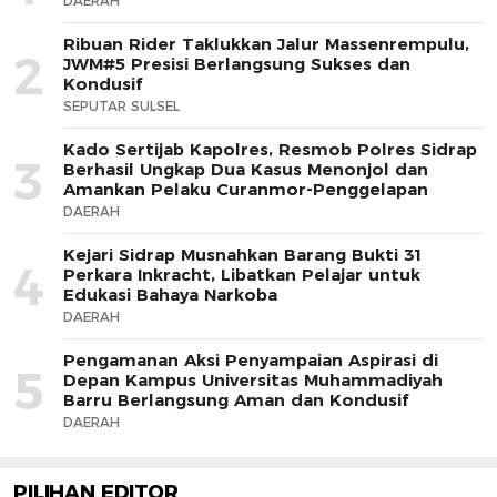
DAERAH
Ribuan Rider Taklukkan Jalur Massenrempulu,
2
JWM#5 Presisi Berlangsung Sukses dan
Kondusif
SEPUTAR SULSEL
Kado Sertijab Kapolres, Resmob Polres Sidrap
3
Berhasil Ungkap Dua Kasus Menonjol dan
Amankan Pelaku Curanmor-Penggelapan
DAERAH
Kejari Sidrap Musnahkan Barang Bukti 31
4
Perkara Inkracht, Libatkan Pelajar untuk
Edukasi Bahaya Narkoba
DAERAH
Pengamanan Aksi Penyampaian Aspirasi di
5
Depan Kampus Universitas Muhammadiyah
Barru Berlangsung Aman dan Kondusif
DAERAH
PILIHAN EDITOR