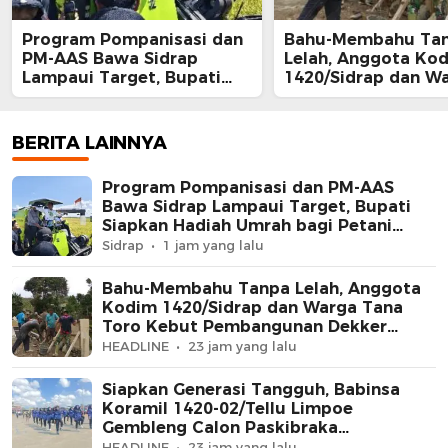
Program Pompanisasi dan
Bahu-Membahu Ta
PM-AAS Bawa Sidrap
Lelah, Anggota Ko
Lampaui Target, Bupati
1420/Sidrap dan W
Siapkan Hadiah Umrah
Tana Toro Kebut
bagi Petani Berprestasi
Pembangunan Dekk
Jembatan Beton
BERITA LAINNYA
Program Pompanisasi dan PM-AAS
Bawa Sidrap Lampaui Target, Bupati
Siapkan Hadiah Umrah bagi Petani
Berprestasi
Sidrap
1 jam yang lalu
Bahu-Membahu Tanpa Lelah, Anggota
Kodim 1420/Sidrap dan Warga Tana
Toro Kebut Pembangunan Dekker
Jembatan Beton
HEADLINE
23 jam yang lalu
Siapkan Generasi Tangguh, Babinsa
Koramil 1420-02/Tellu Limpoe
Gembleng Calon Paskibraka
Kecamatan
HEADLINE
23 jam yang lalu