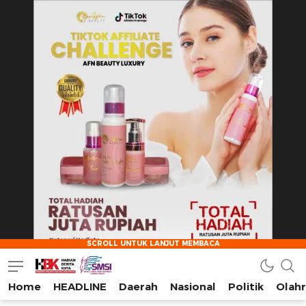
Home
HEADLINE
Daerah
Nasional
Politik
Olah
HarianBeritaKota
Mengabarkan Setiap Detil, Sudut, dan Cerita Kota