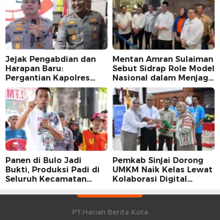
Jejak Pengabdian dan
Mentan Amran Sulaiman
Harapan Baru:
Sebut Sidrap Role Model
Pergantian Kapolres
Nasional dalam Menjaga
Sidrap dalam Perspektif
Stabilitas Harga Telur
Karier Dua Perwira
Panen di Bulo Jadi
Pemkab Sinjai Dorong
Bukti, Produksi Padi di
UMKM Naik Kelas Lewat
Seluruh Kecamatan
Kolaborasi Digital
Sidrap Cetak Rekor
Strategis
Peningkatan
PT.Harian Berita Kota