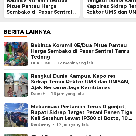
Babinsa Koramil 05/Dua
Rangkul Dunia Kam
Pitue Pantau Harga
Kapolres Sidrap Te
Sembako di Pasar Sentral
Rektor UMS dan UN
Tanru Tedong
Ajak Bersama Jaga
Kamtibmas
BERITA LAINNYA
Babinsa Koramil 05/Dua Pitue Pantau
Harga Sembako di Pasar Sentral Tanru
Tedong
HEADLINE
12 menit yang lalu
Rangkul Dunia Kampus, Kapolres
Sidrap Temui Rektor UMS dan UNISAN,
Ajak Bersama Jaga Kamtibmas
Daerah
16 jam yang lalu
Mekanisasi Pertanian Terus Digenjot,
Bupati Sidrap Target Petani Panen Tiga
Kali Setahun Lewat IP300 di Botto, 10,5
Hektare Sawah Langsung Diolah
Bantaeng
17 jam yang lalu
dengan Rotavator dan Traktor