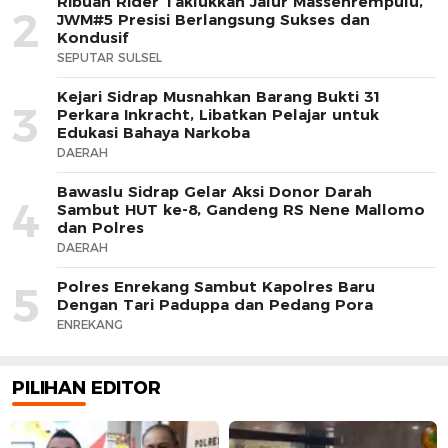
Ribuan Rider Taklukkan Jalur Massenrempulu,
2
JWM#5 Presisi Berlangsung Sukses dan
Kondusif
SEPUTAR SULSEL
Kejari Sidrap Musnahkan Barang Bukti 31
3
Perkara Inkracht, Libatkan Pelajar untuk
Edukasi Bahaya Narkoba
DAERAH
Bawaslu Sidrap Gelar Aksi Donor Darah
4
Sambut HUT ke-8, Gandeng RS Nene Mallomo
dan Polres
DAERAH
Polres Enrekang Sambut Kapolres Baru
5
Dengan Tari Paduppa dan Pedang Pora
ENREKANG
PILIHAN EDITOR