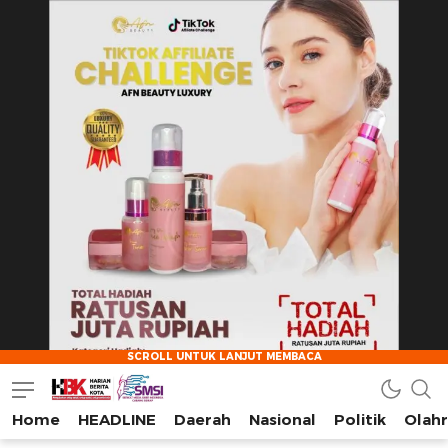
Home
HEADLINE
Daerah
Nasional
Politik
Olah
HarianBeritaKota
Mengabarkan Setiap Detil, Sudut, dan Cerita Kota