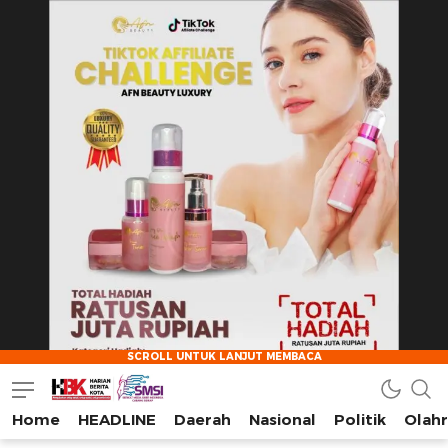
Home
HEADLINE
Daerah
Nasional
Politik
Olah
HarianBeritaKota
Mengabarkan Setiap Detil, Sudut, dan Cerita Kota