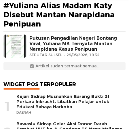
#Yuliana Alias Madam Katy
Disebut Mantan Narapidana
Penipuan
Putusan Pengadilan Negeri Bontang
Viral, Yuliana MK Ternyata Mantan
Narapidana Kasus Penipuan
AFN BEAUTY LUXURY
SEPUTAR SULSEL
29/05/2026, 19:34
Artikel sudah termuat semua...
WIDGET POS TERPOPULER
Kejari Sidrap Musnahkan Barang Bukti 31
1
Perkara Inkracht, Libatkan Pelajar untuk
Edukasi Bahaya Narkoba
DAERAH
Bawaslu Sidrap Gelar Aksi Donor Darah
Sambut HUT ke-8, Gandeng RS Nene Mallomo