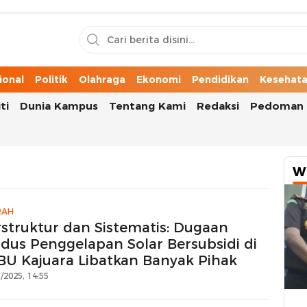
n Cerita Kota
ional
Politik
Olahraga
Ekonomi
Pendidikan
Kesehat
ti
Dunia Kampus
Tentang Kami
Redaksi
Pedoman 
W
RAH
rstruktur dan Sistematis: Dugaan
dus Penggelapan Solar Bersubsidi di
BU Kajuara Libatkan Banyak Pihak
/2025, 14:55