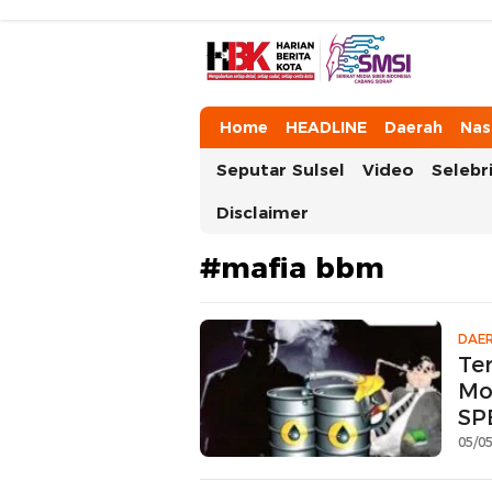
HarianBeritaKota
Mengabarkan Setiap Detil, Sudut, da
Home
HEADLINE
Daerah
Nas
Seputar Sulsel
Video
Selebri
Disclaimer
#mafia bbm
DAE
Te
Mo
SP
05/05