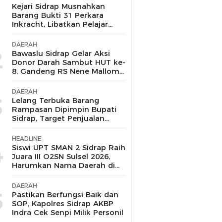
1
Kejari Sidrap Musnahkan
Barang Bukti 31 Perkara
Inkracht, Libatkan Pelajar
untuk Edukasi Bahaya
Narkoba
DAERAH
2
Bawaslu Sidrap Gelar Aksi
Donor Darah Sambut HUT ke-
8, Gandeng RS Nene Mallomo
dan Polres
DAERAH
3
Lelang Terbuka Barang
Rampasan Dipimpin Bupati
Sidrap, Target Penjualan
Kejari Berhasil Lampaui Nilai
Limit hingga Rp104,6 Juta
HEADLINE
4
Siswi UPT SMAN 2 Sidrap Raih
Juara III O2SN Sulsel 2026,
Harumkan Nama Daerah di
Cabang Renang
DAERAH
5
Pastikan Berfungsi Baik dan
SOP, Kapolres Sidrap AKBP
Indra Cek Senpi Milik Personil