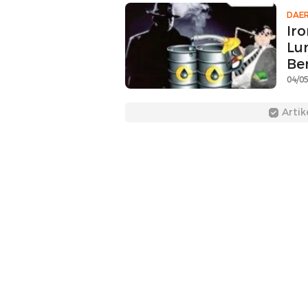
DAE
Ir
Lu
Be
04/05
Artik