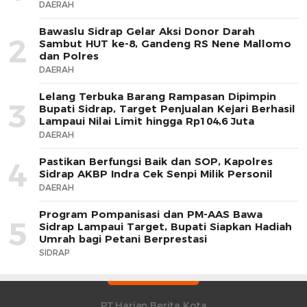
DAERAH
Bawaslu Sidrap Gelar Aksi Donor Darah
2
Sambut HUT ke-8, Gandeng RS Nene Mallomo
dan Polres
DAERAH
Lelang Terbuka Barang Rampasan Dipimpin
3
Bupati Sidrap, Target Penjualan Kejari Berhasil
Lampaui Nilai Limit hingga Rp104,6 Juta
DAERAH
Pastikan Berfungsi Baik dan SOP, Kapolres
4
Sidrap AKBP Indra Cek Senpi Milik Personil
DAERAH
Program Pompanisasi dan PM-AAS Bawa
5
Sidrap Lampaui Target, Bupati Siapkan Hadiah
Umrah bagi Petani Berprestasi
SIDRAP
PT.Harian Berita Kota