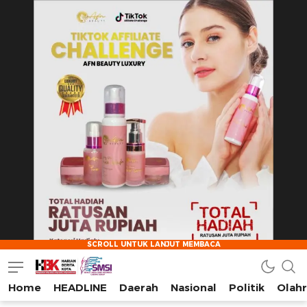
Home
HEADLINE
Daerah
Nasional
Politik
Olah
HarianBeritaKota
Mengabarkan Setiap Detil, Sudut, dan Cerita Kota