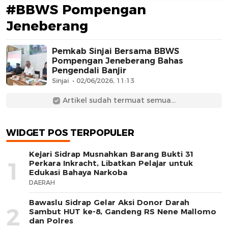
#BBWS Pompengan
Jeneberang
Pemkab Sinjai Bersama BBWS
Pompengan Jeneberang Bahas
Pengendali Banjir
Sinjai
02/06/2026, 11:13
AFN BEAUTY LUXURY
Artikel sudah termuat semua...
WIDGET POS TERPOPULER
Kejari Sidrap Musnahkan Barang Bukti 31
1
Perkara Inkracht, Libatkan Pelajar untuk
Edukasi Bahaya Narkoba
DAERAH
Bawaslu Sidrap Gelar Aksi Donor Darah
2
Sambut HUT ke-8, Gandeng RS Nene Mallomo
dan Polres