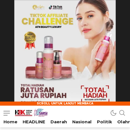
Home
HEADLINE
Daerah
Nasional
Politik
Olah
HarianBeritaKota
Mengabarkan Setiap Detil, Sudut, dan Cerita Kota