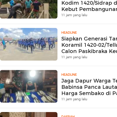
Kodim 1420/Sidrap 
Kebut Pembangunan
Beton
11 jam yang lalu
HEADLINE
Siapkan Generasi Ta
Koramil 1420-02/Te
Calon Paskibraka K
11 jam yang lalu
HEADLINE
Jaga Dapur Warga T
Babinsa Panca Laut
Harga Sembako di Pa
11 jam yang lalu
DAERAH