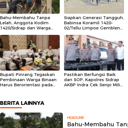
Bahu-Membahu Tanpa
Siapkan Generasi Tangguh,
Lelah, Anggota Kodim
Babinsa Koramil 1420-
1420/Sidrap dan Warga
02/Tellu Limpoe Gembleng
Tana Toro Kebut
Calon Paskibraka
Pembangunan Dekker
Kecamatan
Jembatan Beton
Bupati Pinrang Tegaskan
Pastikan Berfungsi Baik
Pembinaan Warga Binaan
dan SOP, Kapolres Sidrap
Harus Berorientasi pada
AKBP Indra Cek Senpi Milik
Reintegrasi Sosial
Personil
BERITA LAINNYA
HEADLINE
Bahu-Membahu Tanp