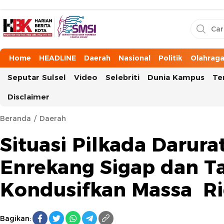
HarianBeritaKota
Mengabarkan Setiap Detil, Sudut, dan Cerita Kota
Home
HEADLINE
Daerah
Nasional
Politik
Olahrag
Seputar Sulsel
Video
Selebriti
Dunia Kampus
Te
Disclaimer
Beranda
Daerah
Situasi Pilkada Darurat
Enrekang Sigap dan T
Kondusifkan Massa R
Bagikan: