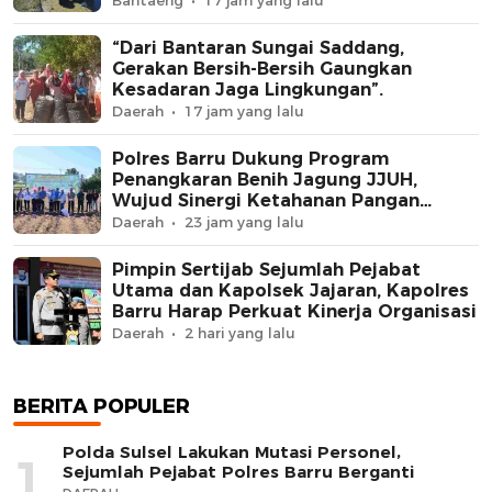
Bantaeng
17 jam yang lalu
dengan Rotavator dan Traktor
“Dari Bantaran Sungai Saddang,
Gerakan Bersih-Bersih Gaungkan
Kesadaran Jaga Lingkungan”.
Daerah
17 jam yang lalu
Polres Barru Dukung Program
Penangkaran Benih Jagung JJUH,
Wujud Sinergi Ketahanan Pangan
Nasional
Daerah
23 jam yang lalu
Pimpin Sertijab Sejumlah Pejabat
Utama dan Kapolsek Jajaran, Kapolres
Barru Harap Perkuat Kinerja Organisasi
Daerah
2 hari yang lalu
BERITA POPULER
Polda Sulsel Lakukan Mutasi Personel,
1
Sejumlah Pejabat Polres Barru Berganti