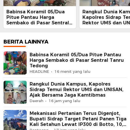
Babinsa Koramil 05/Dua
Rangkul Dunia Kam
Pitue Pantau Harga
Kapolres Sidrap Te
Sembako di Pasar Sentral
Rektor UMS dan UN
Tanru Tedong
Ajak Bersama Jaga
Kamtibmas
BERITA LAINNYA
Babinsa Koramil 05/Dua Pitue Pantau
Harga Sembako di Pasar Sentral Tanru
Tedong
HEADLINE
16 menit yang lalu
Rangkul Dunia Kampus, Kapolres
Sidrap Temui Rektor UMS dan UNISAN,
Ajak Bersama Jaga Kamtibmas
Daerah
16 jam yang lalu
Mekanisasi Pertanian Terus Digenjot,
Bupati Sidrap Target Petani Panen Tiga
Kali Setahun Lewat IP300 di Botto, 10,5
Hektare Sawah Langsung Diolah