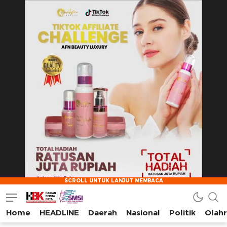
Home
HEADLINE
Daerah
Nasional
Politik
Olah
HarianBeritaKota
Mengabarkan Setiap Detil, Sudut, dan Cerita Kota