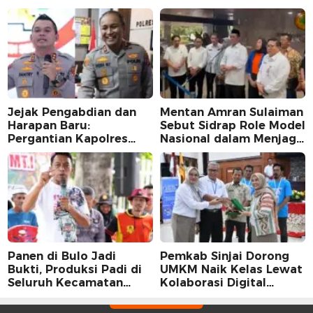
Jejak Pengabdian dan
Mentan Amran Sulaiman
Harapan Baru:
Sebut Sidrap Role Model
Pergantian Kapolres
Nasional dalam Menjaga
Sidrap dalam Perspektif
Stabilitas Harga Telur
Karier Dua Perwira
Panen di Bulo Jadi
Pemkab Sinjai Dorong
Bukti, Produksi Padi di
UMKM Naik Kelas Lewat
Seluruh Kecamatan
Kolaborasi Digital
Sidrap Cetak Rekor
Strategis
Peningkatan