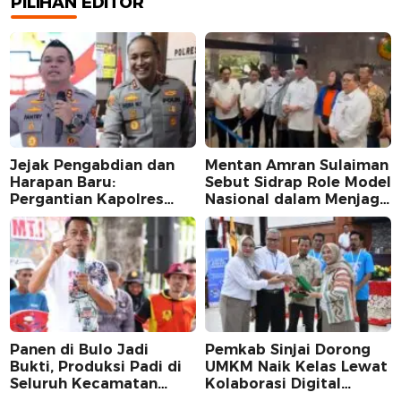
PILIHAN EDITOR
Jejak Pengabdian dan
Mentan Amran Sulaiman
Harapan Baru:
Sebut Sidrap Role Model
Pergantian Kapolres
Nasional dalam Menjaga
Sidrap dalam Perspektif
Stabilitas Harga Telur
Karier Dua Perwira
Panen di Bulo Jadi
Pemkab Sinjai Dorong
Bukti, Produksi Padi di
UMKM Naik Kelas Lewat
Seluruh Kecamatan
Kolaborasi Digital
Sidrap Cetak Rekor
Strategis