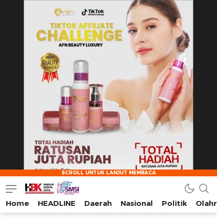
Home
HEADLINE
Daerah
Nasional
Politik
Olah
HarianBeritaKota
Mengabarkan Setiap Detil, Sudut, dan Cerita Kota