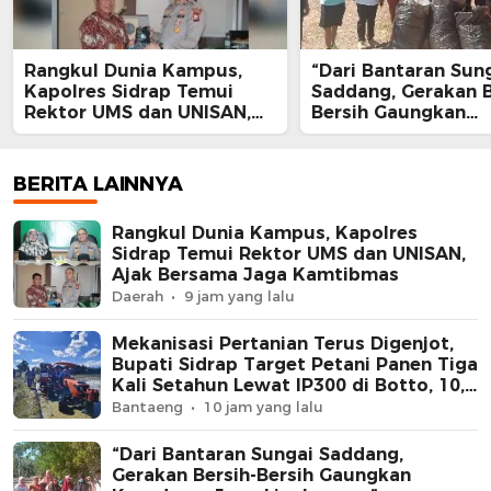
Rangkul Dunia Kampus,
“Dari Bantaran Sun
Kapolres Sidrap Temui
Saddang, Gerakan B
Rektor UMS dan UNISAN,
Bersih Gaungkan
Ajak Bersama Jaga
Kesadaran Jaga
Kamtibmas
Lingkungan”.
BERITA LAINNYA
Rangkul Dunia Kampus, Kapolres
Sidrap Temui Rektor UMS dan UNISAN,
Ajak Bersama Jaga Kamtibmas
Daerah
9 jam yang lalu
Mekanisasi Pertanian Terus Digenjot,
Bupati Sidrap Target Petani Panen Tiga
Kali Setahun Lewat IP300 di Botto, 10,5
Hektare Sawah Langsung Diolah
Bantaeng
10 jam yang lalu
dengan Rotavator dan Traktor
“Dari Bantaran Sungai Saddang,
Gerakan Bersih-Bersih Gaungkan