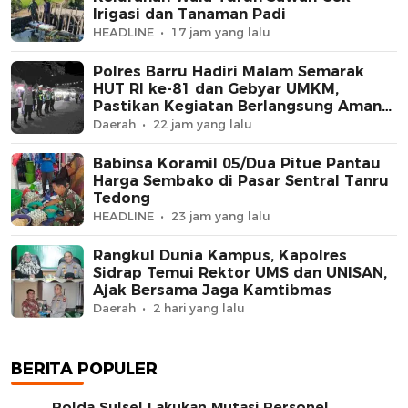
Irigasi dan Tanaman Padi
HEADLINE
17 jam yang lalu
Polres Barru Hadiri Malam Semarak
HUT RI ke-81 dan Gebyar UMKM,
Pastikan Kegiatan Berlangsung Aman
dan Kondusif
Daerah
22 jam yang lalu
Babinsa Koramil 05/Dua Pitue Pantau
Harga Sembako di Pasar Sentral Tanru
Tedong
HEADLINE
23 jam yang lalu
Rangkul Dunia Kampus, Kapolres
Sidrap Temui Rektor UMS dan UNISAN,
Ajak Bersama Jaga Kamtibmas
Daerah
2 hari yang lalu
BERITA POPULER
Polda Sulsel Lakukan Mutasi Personel,