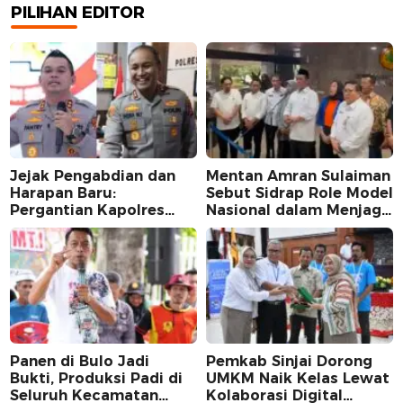
PILIHAN EDITOR
Jejak Pengabdian dan
Mentan Amran Sulaiman
Harapan Baru:
Sebut Sidrap Role Model
Pergantian Kapolres
Nasional dalam Menjaga
Sidrap dalam Perspektif
Stabilitas Harga Telur
Karier Dua Perwira
Panen di Bulo Jadi
Pemkab Sinjai Dorong
Bukti, Produksi Padi di
UMKM Naik Kelas Lewat
Seluruh Kecamatan
Kolaborasi Digital