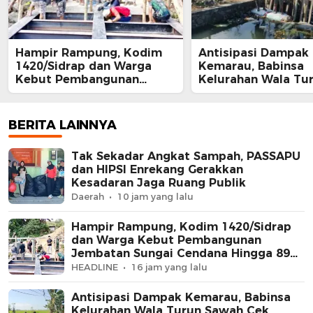
Hampir Rampung, Kodim
Antisipasi Dampak
1420/Sidrap dan Warga
Kemarau, Babinsa
Kebut Pembangunan
Kelurahan Wala Tu
Jembatan Sungai Cendana
Sawah Cek Irigasi 
Hingga 89 Persen
Tanaman Padi
BERITA LAINNYA
Tak Sekadar Angkat Sampah, PASSAPU
dan HIPSI Enrekang Gerakkan
Kesadaran Jaga Ruang Publik
Daerah
10 jam yang lalu
Hampir Rampung, Kodim 1420/Sidrap
dan Warga Kebut Pembangunan
Jembatan Sungai Cendana Hingga 89
Persen
HEADLINE
16 jam yang lalu
Antisipasi Dampak Kemarau, Babinsa
Kelurahan Wala Turun Sawah Cek