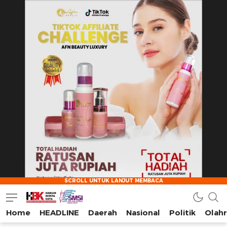
Home
HEADLINE
Daerah
Nasional
Politik
Olah
HarianBeritaKota
Mengabarkan Setiap Detil, Sudut, dan Cerita Kota