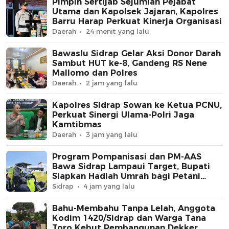
Pimpin Sertijab Sejumlah Pejabat
Utama dan Kapolsek Jajaran, Kapolres
Barru Harap Perkuat Kinerja Organisasi
Daerah
24 menit yang lalu
Bawaslu Sidrap Gelar Aksi Donor Darah
Sambut HUT ke-8, Gandeng RS Nene
Mallomo dan Polres
Daerah
2 jam yang lalu
Kapolres Sidrap Sowan ke Ketua PCNU,
Perkuat Sinergi Ulama-Polri Jaga
Kamtibmas
Daerah
3 jam yang lalu
Program Pompanisasi dan PM-AAS
Bawa Sidrap Lampaui Target, Bupati
Siapkan Hadiah Umrah bagi Petani
Berprestasi
Sidrap
4 jam yang lalu
Bahu-Membahu Tanpa Lelah, Anggota
Kodim 1420/Sidrap dan Warga Tana
Toro Kebut Pembangunan Dekker