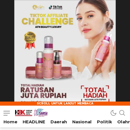
Home
HEADLINE
Daerah
Nasional
Politik
Olah
HarianBeritaKota
Mengabarkan Setiap Detil, Sudut, dan Cerita Kota