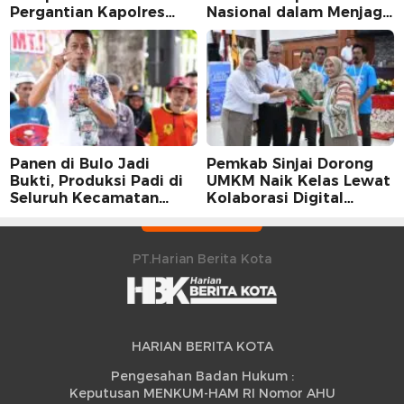
Pergantian Kapolres
Nasional dalam Menjaga
Sidrap dalam Perspektif
Stabilitas Harga Telur
Karier Dua Perwira
Panen di Bulo Jadi
Pemkab Sinjai Dorong
Bukti, Produksi Padi di
UMKM Naik Kelas Lewat
Seluruh Kecamatan
Kolaborasi Digital
Sidrap Cetak Rekor
Strategis
Peningkatan
PT.Harian Berita Kota
HARIAN BERITA KOTA
Pengesahan Badan Hukum :
Keputusan MENKUM-HAM RI Nomor AHU