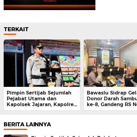
TERKAIT
Pimpin Sertijab Sejumlah
Bawaslu Sidrap Gel
Pejabat Utama dan
Donor Darah Samb
Kapolsek Jajaran, Kapolres
ke-8, Gandeng RS 
Barru Harap Perkuat
Mallomo dan Polre
Kinerja Organisasi
BERITA LAINNYA