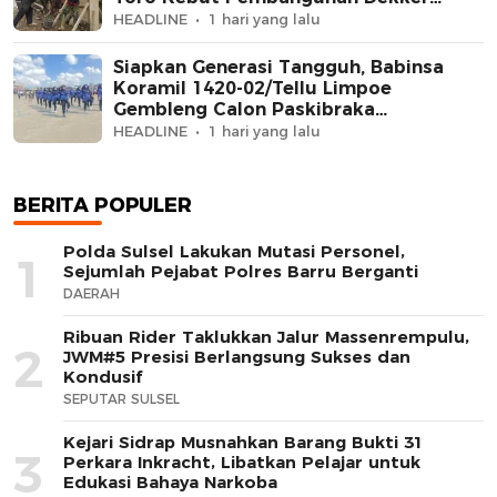
Jembatan Beton
HEADLINE
1 hari yang lalu
Siapkan Generasi Tangguh, Babinsa
Koramil 1420-02/Tellu Limpoe
Gembleng Calon Paskibraka
Kecamatan
HEADLINE
1 hari yang lalu
BERITA POPULER
Polda Sulsel Lakukan Mutasi Personel,
1
Sejumlah Pejabat Polres Barru Berganti
DAERAH
Ribuan Rider Taklukkan Jalur Massenrempulu,
2
JWM#5 Presisi Berlangsung Sukses dan
Kondusif
SEPUTAR SULSEL
Kejari Sidrap Musnahkan Barang Bukti 31
3
Perkara Inkracht, Libatkan Pelajar untuk
Edukasi Bahaya Narkoba