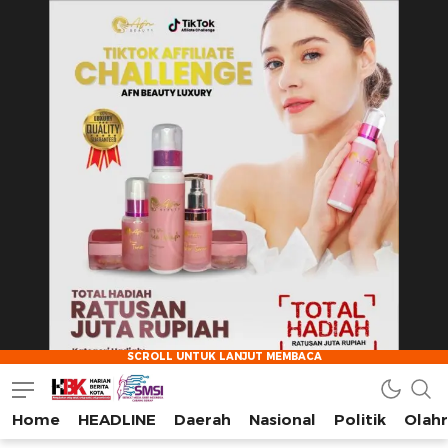
Home
HEADLINE
Daerah
Nasional
Politik
Olah
HarianBeritaKota
Mengabarkan Setiap Detil, Sudut, dan Cerita Kota