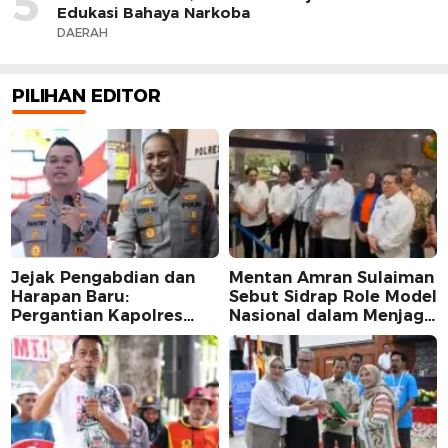
5
Edukasi Bahaya Narkoba
DAERAH
PILIHAN EDITOR
Jejak Pengabdian dan
Mentan Amran Sulaiman
Harapan Baru:
Sebut Sidrap Role Model
Pergantian Kapolres
Nasional dalam Menjaga
Sidrap dalam Perspektif
Stabilitas Harga Telur
Karier Dua Perwira