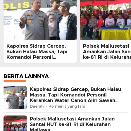
Kapolres Sidrap Gercep,
Polsek Mallusetasi
Bukan Halau Massa, Tapi
Amankan Jalan San
Komandoi Personil
ke-81 RI di Kelurah
Kerahkan Water Canon
Mallawa
Aliri Sawah Petani
BERITA LAINNYA
Kapolres Sidrap Gercep, Bukan Halau
Massa, Tapi Komandoi Personil
Kerahkan Water Canon Aliri Sawah
Petani
Daerah
43 menit yang lalu
Polsek Mallusetasi Amankan Jalan
Santai HUT ke-81 RI di Kelurahan
Mallawa