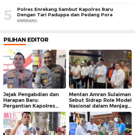
Polres Enrekang Sambut Kapolres Baru
5
Dengan Tari Paduppa dan Pedang Pora
ENREKANG
PILIHAN EDITOR
Jejak Pengabdian dan
Mentan Amran Sulaiman
Harapan Baru:
Sebut Sidrap Role Model
Pergantian Kapolres
Nasional dalam Menjaga
Sidrap dalam Perspektif
Stabilitas Harga Telur
Karier Dua Perwira