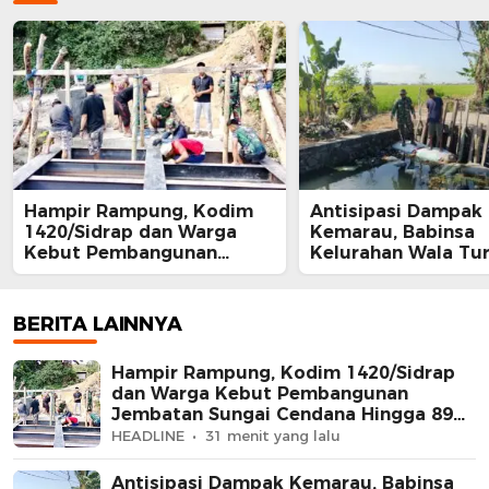
Hampir Rampung, Kodim
Antisipasi Dampak
1420/Sidrap dan Warga
Kemarau, Babinsa
Kebut Pembangunan
Kelurahan Wala Tu
Jembatan Sungai Cendana
Sawah Cek Irigasi 
Hingga 89 Persen
Tanaman Padi
BERITA LAINNYA
Hampir Rampung, Kodim 1420/Sidrap
dan Warga Kebut Pembangunan
Jembatan Sungai Cendana Hingga 89
Persen
HEADLINE
31 menit yang lalu
Antisipasi Dampak Kemarau, Babinsa