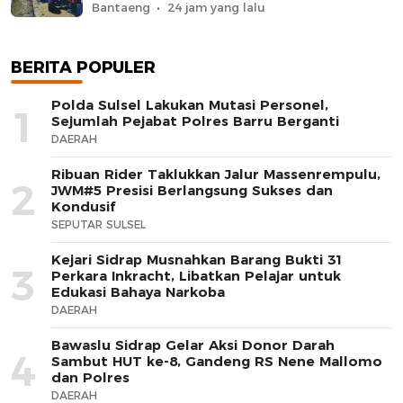
Hektare Sawah Langsung Diolah
Bantaeng
24 jam yang lalu
dengan Rotavator dan Traktor
BERITA POPULER
Polda Sulsel Lakukan Mutasi Personel,
1
Sejumlah Pejabat Polres Barru Berganti
DAERAH
Ribuan Rider Taklukkan Jalur Massenrempulu,
2
JWM#5 Presisi Berlangsung Sukses dan
Kondusif
SEPUTAR SULSEL
Kejari Sidrap Musnahkan Barang Bukti 31
3
Perkara Inkracht, Libatkan Pelajar untuk
Edukasi Bahaya Narkoba
DAERAH
Bawaslu Sidrap Gelar Aksi Donor Darah
4
Sambut HUT ke-8, Gandeng RS Nene Mallomo
dan Polres
DAERAH