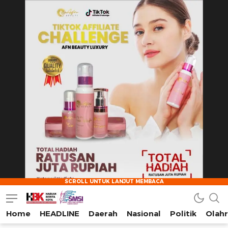
Home
HEADLINE
Daerah
Nasional
Politik
Olah
HarianBeritaKota
Mengabarkan Setiap Detil, Sudut, dan Cerita Kota