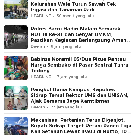
Kelurahan Wala Turun Sawah Cek
Irigasi dan Tanaman Padi
HEADLINE
50 menit yang lalu
Polres Barru Hadiri Malam Semarak
HUT RI ke-81 dan Gebyar UMKM,
Pastikan Kegiatan Berlangsung Aman
dan Kondusif
Daerah
6 jam yang lalu
Babinsa Koramil 05/Dua Pitue Pantau
Harga Sembako di Pasar Sentral Tanru
Tedong
HEADLINE
7 jam yang lalu
Rangkul Dunia Kampus, Kapolres
Sidrap Temui Rektor UMS dan UNISAN,
Ajak Bersama Jaga Kamtibmas
Daerah
23 jam yang lalu
Mekanisasi Pertanian Terus Digenjot,
Bupati Sidrap Target Petani Panen Tiga
Kali Setahun Lewat IP300 di Botto, 10,5