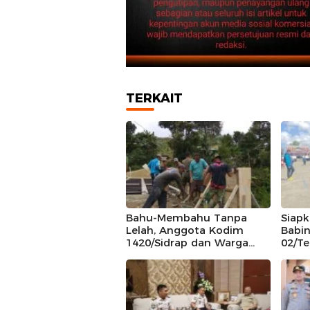
TERKAIT
Bahu-Membahu Tanpa
Siap
Lelah, Anggota Kodim
Babin
1420/Sidrap dan Warga
02/T
Tana Toro Kebut
Calon
Pembangunan Dekker
Keca
Jembatan Beton