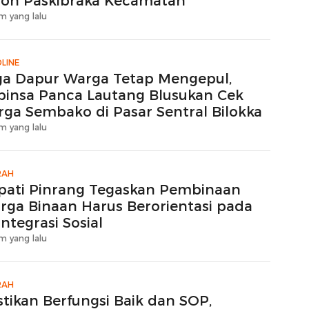
lon Paskibraka Kecamatan
m yang lalu
LINE
ga Dapur Warga Tetap Mengepul,
binsa Panca Lautang Blusukan Cek
rga Sembako di Pasar Sentral Bilokka
m yang lalu
RAH
pati Pinrang Tegaskan Pembinaan
rga Binaan Harus Berorientasi pada
ntegrasi Sosial
m yang lalu
RAH
stikan Berfungsi Baik dan SOP,