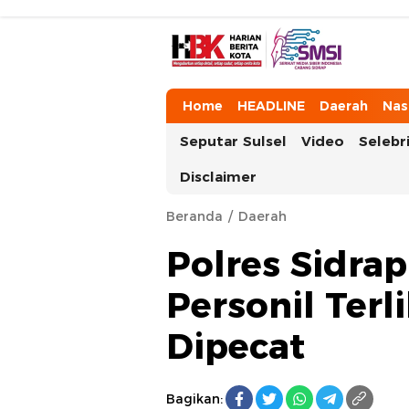
HarianBeritaKota
Mengabarkan Setiap Detil, Sudut, da
Home
HEADLINE
Daerah
Nas
Seputar Sulsel
Video
Selebri
Disclaimer
Beranda
Daerah
Polres Sidrap
Personil Ter
Dipecat
Bagikan: