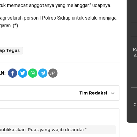
Pe
 untuk memecat anggotanya yang melanggar,” ucapnya.
bagi seluruh personil Polres Sidrap untuk selalu menjaga
aran. (*)
K
rap Tegas
A
N:
Tim Redaksi
C
ublikasikan.
Ruas yang wajib ditandai
*