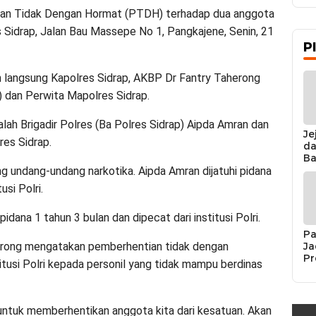
an Tidak Dengan Hormat (PTDH) terhadap dua anggota
 Sidrap, Jalan Bau Massepe No 1, Pangkajene, Senin, 21
P
 langsung Kapolres Sidrap, AKBP Dr Fantry Taherong
u) dan Perwita Mapolres Sidrap.
alah Brigadir Polres (Ba Polres Sidrap) Aipda Amran dan
Je
es Sidrap.
da
Ba
Ka
 undang-undang narkotika. Aipda Amran dijatuhi pidana
da
usi Polri.
Ka
Pe
ana 1 tahun 3 bulan dan dipecat dari institusi Polri.
Pa
Ja
erong mengatakan pemberhentian tidak dengan
Pr
itusi Polri kepada personil yang tidak mampu berdinas
Se
K
Si
Re
untuk memberhentikan anggota kita dari kesatuan. Akan