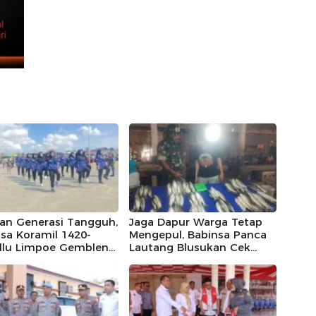
kan Generasi Tangguh,
Jaga Dapur Warga Tetap
sa Koramil 1420-
Mengepul, Babinsa Panca
ellu Limpoe Gembleng
Lautang Blusukan Cek
 Paskibraka
Harga Sembako di Pasar
matan
Sentral Bilokka