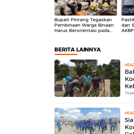
Bupati Pinrang Tegaskan
Pasti
Pembinaan Warga Binaan
dan S
Harus Berorientasi pada
AKBP 
Reintegrasi Sosial
Perso
BERITA LAINNYA
HEAD
Ba
Ko
Ke
Be
14 ja
HEAD
Si
Ko