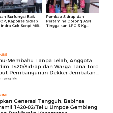
kan Berfungsi Baik
Pemkab Sidrap dan
OP, Kapolres Sidrap
Pertamina Dorong ASN
Indra Cek Senpi Milik
Tinggalkan LPG 3 Kg,
nil
Bright Gas Jadi Pilihan
LINE
hu-Membahu Tanpa Lelah, Anggota
dim 1420/Sidrap dan Warga Tana Toro
but Pembangunan Dekker Jembatan
ton
m yang lalu
LINE
apkan Generasi Tangguh, Babinsa
ramil 1420-02/Tellu Limpoe Gembleng