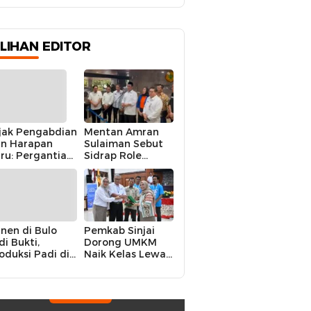
Narkoba
ILIHAN EDITOR
jak Pengabdian
Mentan Amran
n Harapan
Sulaiman Sebut
ru: Pergantian
Sidrap Role
polres Sidrap
Model Nasional
lam Perspektif
dalam Menjaga
rier Dua
Stabilitas Harga
rwira
Telur
nen di Bulo
Pemkab Sinjai
di Bukti,
Dorong UMKM
oduksi Padi di
Naik Kelas Lewat
luruh
Kolaborasi Digital
ecamatan
Strategis
drap Cetak
kor