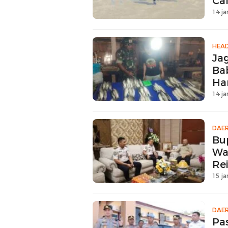
Ca
14 ja
HEAD
Ja
Ba
Ha
14 ja
DAE
Bu
Wa
Rei
15 ja
DAE
Pa