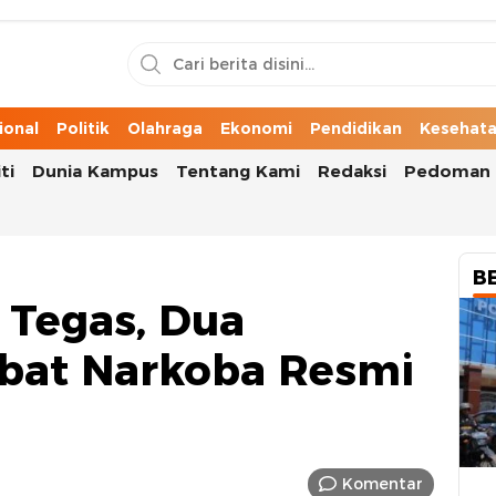
n Cerita Kota
ional
Politik
Olahraga
Ekonomi
Pendidikan
Kesehat
ti
Dunia Kampus
Tentang Kami
Redaksi
Pedoman 
B
 Tegas, Dua
libat Narkoba Resmi
Komentar