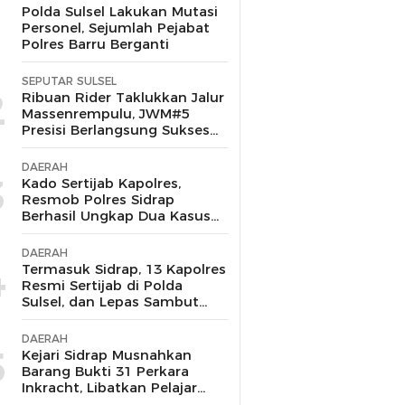
1
Polda Sulsel Lakukan Mutasi
Personel, Sejumlah Pejabat
Polres Barru Berganti
SEPUTAR SULSEL
2
Ribuan Rider Taklukkan Jalur
Massenrempulu, JWM#5
Presisi Berlangsung Sukses
dan Kondusif
DAERAH
3
Kado Sertijab Kapolres,
Resmob Polres Sidrap
Berhasil Ungkap Dua Kasus
Menonjol dan Amankan
Pelaku Curanmor-
DAERAH
Penggelapan
4
Termasuk Sidrap, 13 Kapolres
Resmi Sertijab di Polda
Sulsel, dan Lepas Sambut
Kembalinya Dua Putra
Terbaik yang Pernah
DAERAH
Mengabdi
5
Kejari Sidrap Musnahkan
Barang Bukti 31 Perkara
Inkracht, Libatkan Pelajar
untuk Edukasi Bahaya