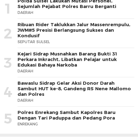
Polda Sulsel Lakukan Mutasi Personel,
1
Sejumlah Pejabat Polres Barru Berganti
DAERAH
Ribuan Rider Taklukkan Jalur Massenrempulu,
2
JWM#5 Presisi Berlangsung Sukses dan
Kondusif
SEPUTAR SULSEL
Kejari Sidrap Musnahkan Barang Bukti 31
3
Perkara Inkracht, Libatkan Pelajar untuk
Edukasi Bahaya Narkoba
DAERAH
Bawaslu Sidrap Gelar Aksi Donor Darah
4
Sambut HUT ke-8, Gandeng RS Nene Mallomo
dan Polres
DAERAH
Polres Enrekang Sambut Kapolres Baru
5
Dengan Tari Paduppa dan Pedang Pora
ENREKANG