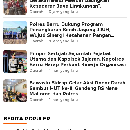
Gerakan Bersih-Bersih Gaungkan
Kesadaran Jaga Lingkungan”.
Daerah
3 jam yang lalu
Polres Barru Dukung Program
Penangkaran Benih Jagung JJUH,
Wujud Sinergi Ketahanan Pangan
Nasional
Daerah
9 jam yang lalu
Pimpin Sertijab Sejumlah Pejabat
Utama dan Kapolsek Jajaran, Kapolres
Barru Harap Perkuat Kinerja Organisasi
Daerah
1 hari yang lalu
Bawaslu Sidrap Gelar Aksi Donor Darah
Sambut HUT ke-8, Gandeng RS Nene
Mallomo dan Polres
Daerah
1 hari yang lalu
BERITA POPULER