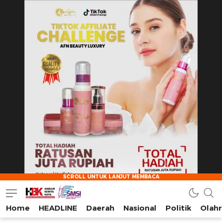
Home
HEADLINE
Daerah
Nasional
Politik
Olah
HarianBeritaKota
Mengabarkan Setiap Detil, Sudut, dan Cerita Kota