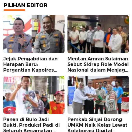
PILIHAN EDITOR
Jejak Pengabdian dan
Mentan Amran Sulaiman
Harapan Baru:
Sebut Sidrap Role Model
Pergantian Kapolres
Nasional dalam Menjaga
Sidrap dalam Perspektif
Stabilitas Harga Telur
Karier Dua Perwira
Panen di Bulo Jadi
Pemkab Sinjai Dorong
Bukti, Produksi Padi di
UMKM Naik Kelas Lewat
Seluruh Kecamatan
Kolaborasi Digital