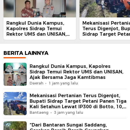
Rangkul Dunia Kampus,
Mekanisasi Pertani
Kapolres Sidrap Temui
Terus Digenjot, Bup
Rektor UMS dan UNISAN,
Sidrap Target Peta
Ajak Bersama Jaga
Panen Tiga Kali Se
Kamtibmas
Lewat IP300 di Bott
Hektare Sawah La
BERITA LAINNYA
Diolah dengan Rot
dan Traktor
Rangkul Dunia Kampus, Kapolres
Sidrap Temui Rektor UMS dan UNISAN,
Ajak Bersama Jaga Kamtibmas
Daerah
1 jam yang lalu
Mekanisasi Pertanian Terus Digenjot,
Bupati Sidrap Target Petani Panen Tiga
Kali Setahun Lewat IP300 di Botto, 10,5
Hektare Sawah Langsung Diolah
Bantaeng
3 jam yang lalu
dengan Rotavator dan Traktor
“Dari Bantaran Sungai Saddang,